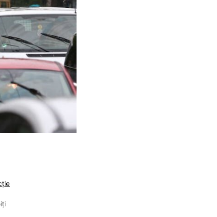
cție
iți