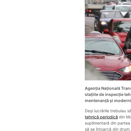
Agenția Națională Trans
stațiile de inspecție te
mentenanță și moderniz
Deși lucrările trebuiau s
tehnică periodică
din Mo
suplimentară din partea a
să se întoarcă din drum.