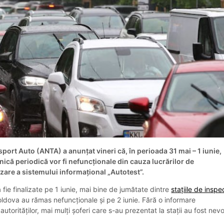
port Auto (ANTA) a anunțat vineri că, în perioada 31 mai – 1 iunie,
hnică periodică vor fi nefuncționale din cauza lucrărilor de
are a sistemului informațional „Autotest”.
ă fie finalizate pe 1 iunie, mai bine de jumătate dintre
stațiile de inspe
ldova au rămas nefuncționale și pe 2 iunie. Fără o informare
utorităților, mai mulți șoferi care s-au prezentat la stații au fost nevo