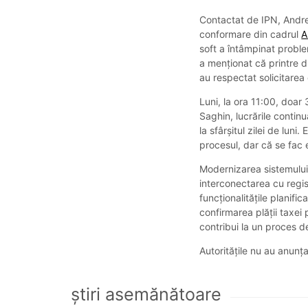
Contactat de IPN, Andrei
conformare din cadrul
A
soft a întâmpinat proble
a menționat că printre d
au respectat solicitarea 
Luni, la ora 11:00, doar 
Saghin, lucrările continu
la sfârșitul zilei de luni
procesul, dar că se fac 
Modernizarea sistemului
interconectarea cu regist
funcționalitățile planifi
confirmarea plății taxei 
contribui la un proces d
Autoritățile nu au anunța
ştiri asemănătoare