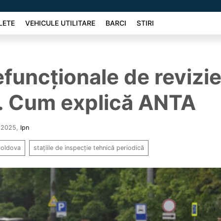
LETE
VEHICULE UTILITARE
BARCI
STIRI
efuncționale de revizi
. Cum explică ANTA
e 2025
,
Ipn
oldova
stațiile de inspecție tehnică periodică