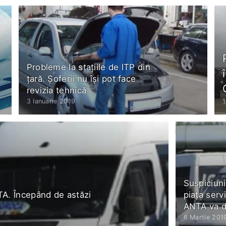
Probleme la staţiile de ITP din
ţară. Şoferii nu îşi pot face
revizia tehnică
3 Ianuarie 2019
1
Suspiciuni
NTA. Începând de astăzi
piața serv
ANTA va de
6 Martie 201