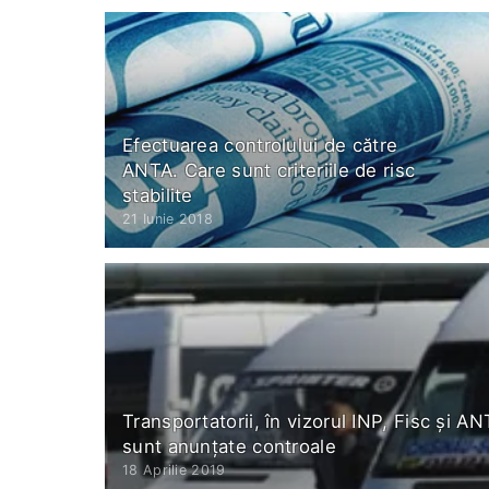
Efectuarea controlului de către
ANTA. Care sunt criteriile de risc
stabilite
21 Iunie 2018
Transportatorii, în vizorul INP, Fisc și A
sunt anunțate controale
18 Aprilie 2019