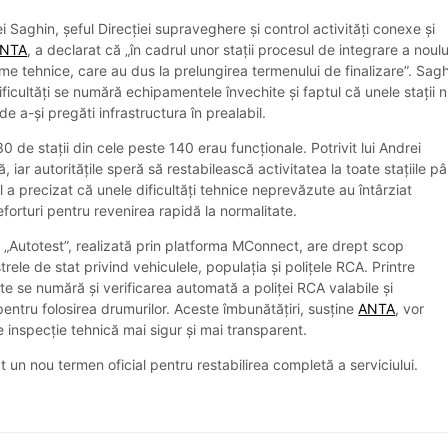
 Saghin, șeful Direcției supraveghere și control activități conexe și
NTA
, a declarat că „în cadrul unor stații procesul de integrare a noulu
me tehnice, care au dus la prelungirea termenului de finalizare”. Sag
ificultăți se numără echipamentele învechite și faptul că unele stații 
de a-și pregăti infrastructura în prealabil.
30 de stații din cele peste 140 erau funcționale. Potrivit lui Andrei
ă, iar autoritățile speră să restabilească activitatea la toate stațiile p
. El a precizat că unele dificultăți tehnice neprevăzute au întârziat
eforturi pentru revenirea rapidă la normalitate.
 „Autotest”, realizată prin platforma MConnect, are drept scop
rele de stat privind vehiculele, populația și polițele RCA. Printre
cate se numără și verificarea automată a poliței RCA valabile și
pentru folosirea drumurilor. Aceste îmbunătățiri, susține
ANTA
, vor
e inspecție tehnică mai sigur și mai transparent.
t un nou termen oficial pentru restabilirea completă a serviciului.