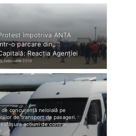
Protest împotriva ANTA
într-o parcare din
Capitală: Reacția Agenției
5 Februarie 2019
 de concurență neloială pe
iciilor de transport de pasageri.
sfășura acțiuni de control
9