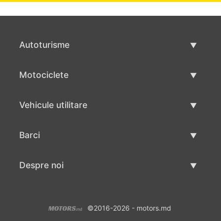
Autoturisme
Masini second hand
Motociclete
Masinі de vânzare
Motociclete utilizate
Vehicule utilitare
Vânzare motociclete
Mâna a doua autoutilitare
Barci
Vânzare vehicul utilitar
Utilizate bărci
Despre noi
Vânzarea barcilor
Despre noi
©2016-2026 - motors.md
Contacte