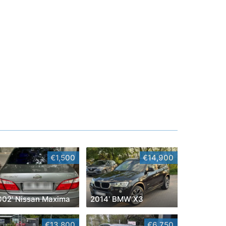
€1,500
€14,900
002' Nissan Maxima
2014' BMW X3
€13,800
€6,750