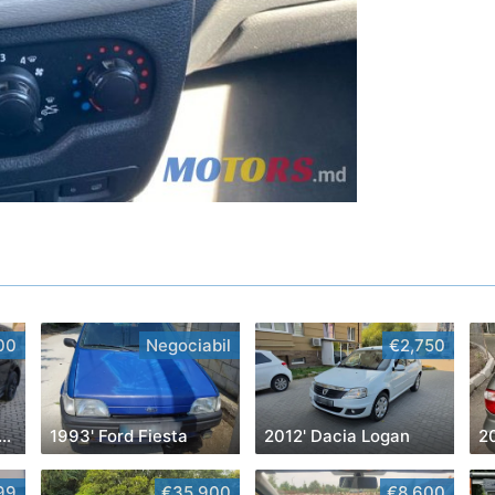
00
Negociabil
€2,750
' Land Rover Range Rover Sport
1993' Ford Fiesta
2012' Dacia Logan
2
99
€35,900
€8,600