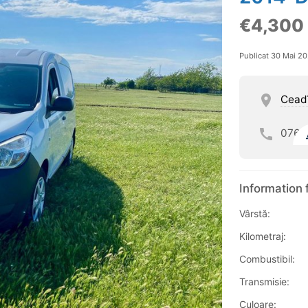
€4,300
Publicat 30 Mai 2
Cead
076
Information 
Vârstă:
Kilometraj:
Combustibil:
Transmisie:
Culoare: