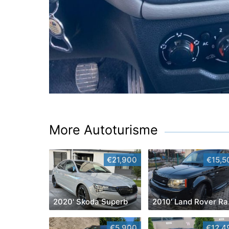
More Autoturisme
€21,900
€15,5
2020' Skoda Superb
2010
€5,900
€12,4