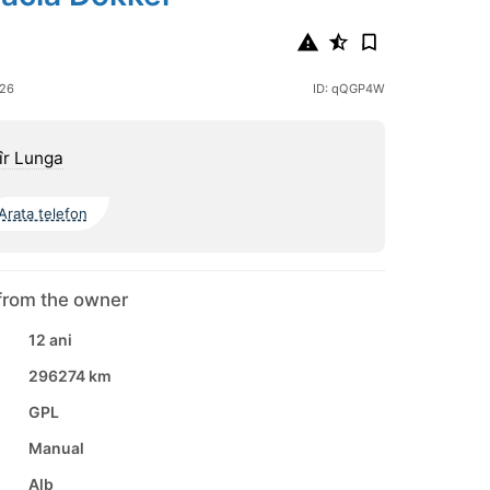
026
ID: qQGP4W
îr Lunga
Arata telefon
from the owner
12 ani
296274 km
GPL
Manual
Alb