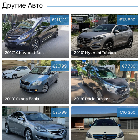
Другие Авто
€111,111
€13,800
2017' Chevrolet Bolt
2016' Hyundai Tucson
€2,799
€7,700
2010' Skoda Fabia
2019' Dacia Dokker
€8,799
€10,300