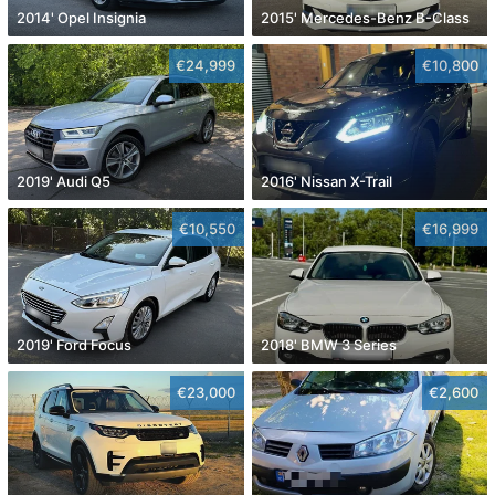
2014' Opel Insignia
2015' Mercedes-Benz B-Class
€24,999
€10,800
2019' Audi Q5
2016' Nissan X-Trail
€10,550
€16,999
2019' Ford Focus
2018' BMW 3 Series
€23,000
€2,600