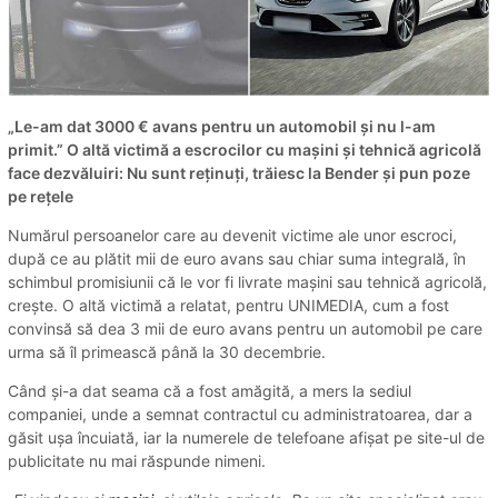
„Le-am dat 3000 € avans pentru un automobil și nu l-am
primit.” O altă victimă a escrocilor cu mașini și tehnică agricolă
face dezvăluiri: Nu sunt reținuți, trăiesc la Bender și pun poze
pe rețele
Numărul persoanelor care au devenit victime ale unor escroci,
după ce au plătit mii de euro avans sau chiar suma integrală, în
schimbul promisiunii că le vor fi livrate mașini sau tehnică agricolă,
crește. O altă victimă a relatat, pentru UNIMEDIA, cum a fost
convinsă să dea 3 mii de euro avans pentru un automobil pe care
urma să îl primească până la 30 decembrie.
Când și-a dat seama că a fost amăgită, a mers la sediul
companiei, unde a semnat contractul cu administratoarea, dar a
găsit ușa încuiată, iar la numerele de telefoane afișat pe site-ul de
publicitate nu mai răspunde nimeni.