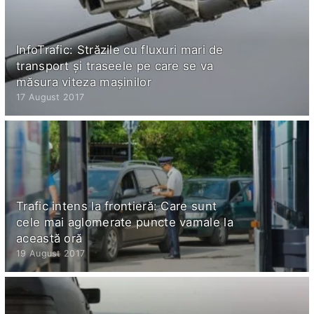
InfoTrafic: Străzile cu fluxuri mari de
transport şi traseele pe care se va
măsura viteza maşinilor
17 August 2017
Trafic intens la frontieră: Care sunt
cele mai aglomerate puncte vamale la
această oră
19 August 2017