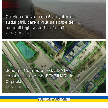
Cu Mercedes-ul în lac! Un şofer din
sudul ţării, care a vrut să scape de
oamenii legii, a aterizat în apă
22 August 2017
Schemă: Cum este LEGALIZATĂ
construcţia unei noi BENZINĂRII în
Capitală
28 August 2017
SUPPORT UKRAINE