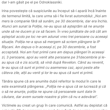
dar l-am găsit pe el pe Odnoklassniki.
Irina povestește că suspiciunile au început să-i apară încă înainte
de termenul limită, la care urma să-i fie livrat automobilul:
„Noi am
mers la companie fără să sunăm, pe 30 decembrie, dar era închis.
Atunci am sunat la Poliție, ne-au spus să așteptăm să ne anunțe
unde să ne ducem și ce să facem. În vreo jumătate de oră cât am
așteptat acolo pe loc ne-am adunat vreo trei persoane cu aceeași
situație. Poliția ne-a spus să mergem să scriem plângere la IP
Rîșcani. Am depus-o în aceeași zi, pe 30 decembrie, a fost
acceptată. Noi am fost primii care am depus plângeri în aceeași
zi, 3 persoane, apoi au venit alte persoane pe 31decembrie și le-
au spus că e zis scurtă, să vină după Revelion. Când au revenit,
le-au spus că sunt ei primii cu asemenea caz, apoi peste alte
câteva zile, alții au venit și lor le-au spus că sunt ei primii.
Tânăra spune că are anumite dubii referitor la modul în care le
este examinată plângerea:
„Poliția ne-a spus că se lucrează și că
o să ne anunțe, poliția ne spune că persoanele sunt date în
căutare, dar avem sursele noastre și știm că nu e adevărat”.
Victimele au creat un grup în care comunică. Astfel au depistat că