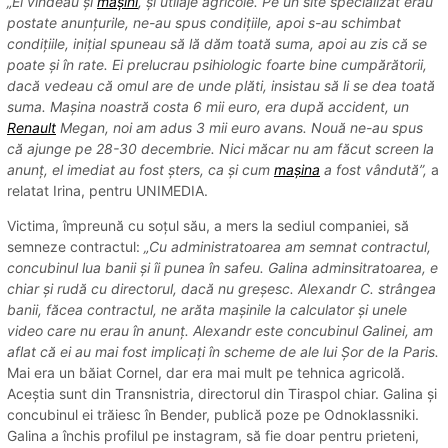
„Ei vindeau și
mașini
, și utilaje agricole. Pe un site specializat erau
postate anunțurile, ne-au spus condițiile, apoi s-au schimbat
condițiile, inițial spuneau să lă dăm toată suma, apoi au zis că se
poate și în rate. Ei prelucrau psihiologic foarte bine cumpărătorii,
dacă vedeau că omul are de unde plăti, insistau să li se dea toată
suma. Mașina noastră costa 6 mii euro, era după accident, un
Renault
Megan, noi am adus 3 mii euro avans. Nouă ne-au spus
că ajunge pe 28-30 decembrie. Nici măcar nu am făcut screen la
anunț, el imediat au fost șters, ca și cum
mașina
a fost vândută”,
a
relatat Irina, pentru UNIMEDIA.
Victima, împreună cu soțul său, a mers la sediul companiei, să
semneze contractul:
„Cu administratoarea am semnat contractul,
concubinul lua banii și îi punea în safeu. Galina adminsitratoarea, e
chiar și rudă cu directorul, dacă nu greșesc. Alexandr C. strângea
banii, făcea contractul, ne arăta mașinile la calculator și unele
video care nu erau în anunț. Alexandr este concubinul Galinei, am
aflat că ei au mai fost implicați în scheme de ale lui Șor de la Paris.
Mai era un băiat Cornel, dar era mai mult pe tehnica agricolă.
Aceștia sunt din Transnistria, directorul din Tiraspol chiar. Galina și
concubinul ei trăiesc în Bender, publică poze pe Odnoklassniki.
Galina a închis profilul pe instagram, să fie doar pentru prieteni,