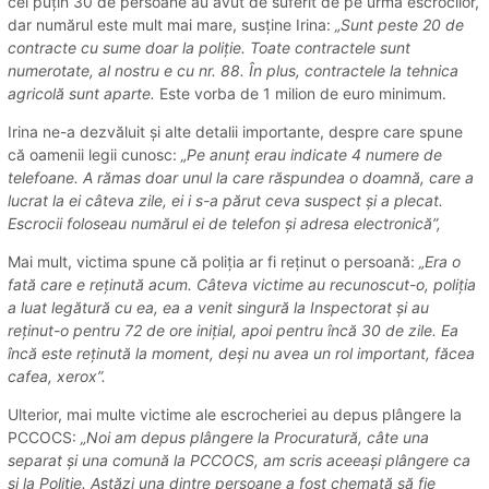
cel puțin 30 de persoane au avut de suferit de pe urma escrocilor,
dar numărul este mult mai mare, susține Irina:
„Sunt peste 20 de
contracte cu sume doar la poliție. Toate contractele sunt
numerotate, al nostru e cu nr. 88. În plus, contractele la tehnica
agricolă sunt aparte.
Este vorba de 1 milion de euro minimum.
Irina ne-a dezvăluit și alte detalii importante, despre care spune
că oamenii legii cunosc:
„Pe anunț erau indicate 4 numere de
telefoane. A rămas doar unul la care răspundea o doamnă, care a
lucrat la ei câteva zile, ei i s-a părut ceva suspect și a plecat.
Escrocii foloseau numărul ei de telefon și adresa electronică”,
Mai mult, victima spune că poliția ar fi reținut o persoană:
„Era o
fată care e reținută acum. Câteva victime au recunoscut-o, poliția
a luat legătură cu ea, ea a venit singură la Inspectorat și au
reținut-o pentru 72 de ore inițial, apoi pentru încă 30 de zile. Ea
încă este reținută la moment, deși nu avea un rol important, făcea
cafea, xerox”.
Ulterior, mai multe victime ale escrocheriei au depus plângere la
PCCOCS:
„Noi am depus plângere la Procuratură, câte una
separat și una comună la PCCOCS, am scris aceeași plângere ca
și la Poliție. Astăzi una dintre persoane a fost chemată să fie