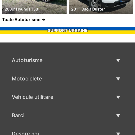
2009' Hyundai i30
2011' Dacia Duster
Toate Autoturisme
SUPPORT UKRAINE
Autoturisme
Masini second hand
Motociclete
Masinі de vânzare
Motociclete utilizate
Vehicule utilitare
Vânzare motociclete
Mâna a doua autoutilitare
Barci
Vânzare vehicul utilitar
Utilizate bărci
Despre noi