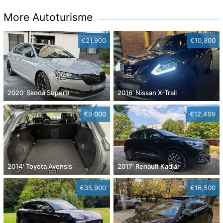
More Autoturisme
€21,900
€10,800
2020' Skoda Superb
2016' Nissan X-Trail
€9,000
€12,499
2014' Toyota Avensis
2017' Renault Kadjar
€35,900
€16,500