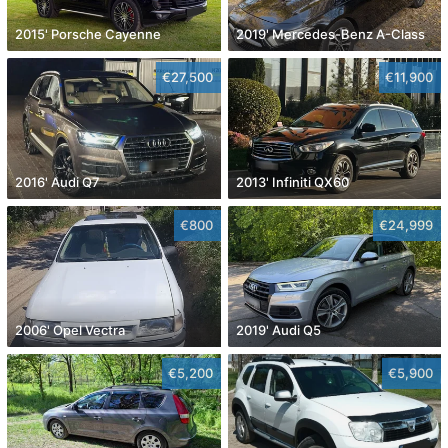
2015' Porsche Cayenne
2019' Mercedes-Benz A-Class
€27,500
€11,900
2016' Audi Q7
2013' Infiniti QX60
€800
€24,999
2006' Opel Vectra
2019' Audi Q5
€5,200
€5,900