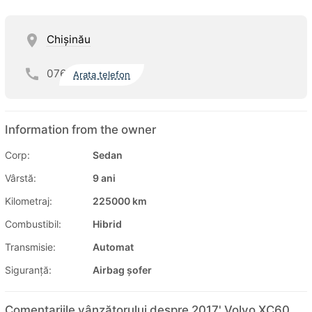
Chişinău
076
Arata telefon
Information from the owner
Corp:
Sedan
Vârstă:
9 ani
Kilometraj:
225000 km
Combustibil:
Hibrid
Transmisie:
Automat
Siguranţă:
Airbag șofer
Comentariile vânzătorului despre 2017' Volvo XC60