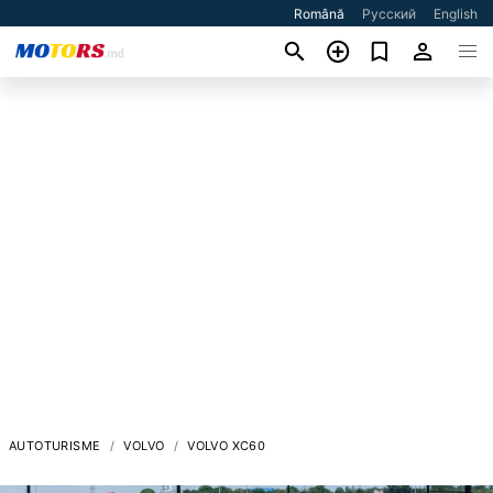
Română
Русский
English
AUTOTURISME
VOLVO
VOLVO XC60