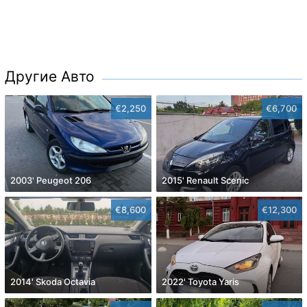
Другие Авто
€2,250
€6,700
2003' Peugeot 206
2015' Renault Scenic
€8,600
€12,300
2014' Skoda Octavia
2022' Toyota Yaris