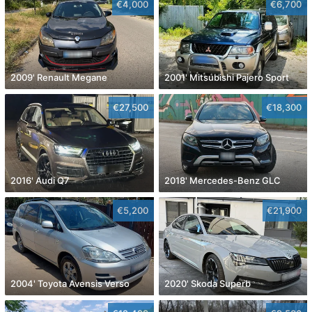
€4,000
€6,700
2009' Renault Megane
2001' Mitsubishi Pajero Sport
€27,500
€18,300
2016' Audi Q7
2018' Mercedes-Benz GLC
€5,200
€21,900
2004' Toyota Avensis Verso
2020' Skoda Superb