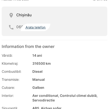
Chişinău
069
Arata telefon
Information from the owner
Vârstă:
14 ani
Kilometraj:
316500 km
Combustibil:
Diesel
Transmisie:
Manual
Culoare:
Galben
Interior:
Aer conditionat, Controlul climei dublă,
Servodirectie
Siguranţă:
ABS, Airbag șofer