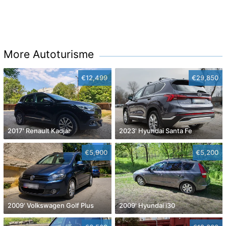
More Autoturisme
€12,499
€29,850
2017' Renault Kadjar
2023' Hyundai Santa Fe
€5,900
€5,200
2009' Volkswagen Golf Plus
2009' Hyundai i30