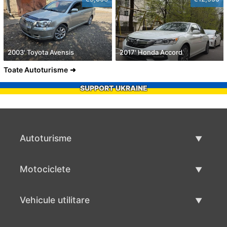
2003' Toyota Avensis
2017' Honda Accord
Toate Autoturisme
SUPPORT UKRAINE
Autoturisme
Masini second hand
Motociclete
Masinі de vânzare
Motociclete utilizate
Vehicule utilitare
Vânzare motociclete
Mâna a doua autoutilitare