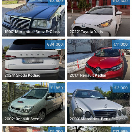
€3,500
€12,300
1990' Mercedes-Benz E-Class
2022' Toyota Yaris
€34,300
€11,000
2024' Skoda Kodiaq
2017' Renault Kadjar
€1,850
€3,000
2002' Renault Scenic
2000' Mercedes-Benz E-Class
€5,000
€12,999