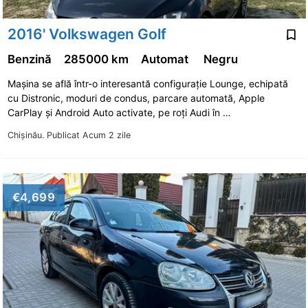
Volkswagen T4
Volkswagen T4 (Transporter) pass
2016' Volkswagen Golf
Volkswagen T4 (Transporter) груз
Volkswagen T5
Benzină
285000 km
Automat
Negru
Volkswagen T5 (Transporter) pass
Volkswagen T5 (Transporter) груз
Mașina se află într-o interesantă configurație Lounge, echipată
Volkswagen T6
Volkswagen Tiguan
cu Distronic, moduri de condus, parcare automată, Apple
CarPlay și Android Auto activate, pe roți Audi în …
Volkswagen Touareg
Volkswagen Touran
Chişinău.
Publicat Acum 2 zile
Volkswagen Transporter
Volkswagen Vento
€4,699