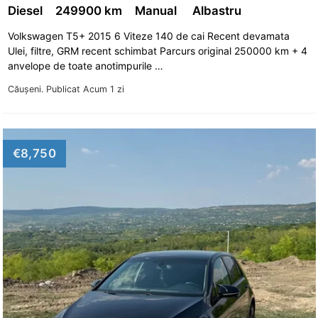
Volkswagen Golf VII
Volkswagen ID.3
Diesel
249900 km
Manual
Albastru
Volkswagen ID.4
Volkswagen ID.6
Volkswagen T5+ 2015 6 Viteze 140 de cai Recent devamata
Ulei, filtre, GRM recent schimbat Parcurs original 250000 km + 4
Volkswagen Jetta
Volkswagen Lupo
anvelope de toate anotimpurile …
Volkswagen Multivan
Volkswagen New Beetle
Căuşeni.
Publicat Acum 1 zi
Volkswagen Passat
Volkswagen Passat B2
Volkswagen Passat B3
Volkswagen Passat B4
€8,750
Volkswagen Passat B5
Volkswagen Passat B6
Volkswagen Passat B7
Volkswagen Passat CC
Volkswagen Phaeton
Volkswagen Polo
Volkswagen Scirocco
Volkswagen Sharan
Volkswagen T-Cross
Volkswagen T-Roc
Volkswagen T1 (Transporter)
Volkswagen T3 (Transporter)