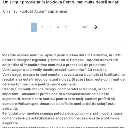
Un singur proprietar în Moldova Pentru mai multe detalii sunați
Chişinău.
Publicat Acum 1 săptămână
1
2
3
4
5
…
586
Masinile acestei mărci au apărut pentru prima dată în Germania, în 1935 -
datorită designer legendar și fondator al Porsche. Datorită dezvoltării
abilităților și îmbunătățirea continuă a procesului de proiectare
Volkswagen deservedly numite mașini "oamenilor". Ca rezultat,
Volkswagen masina in mod constant asociata cu o calitate și fiabilitate, iar
reputația sa este în mod constant ridicat. Și acest lucru este confirmat de
cererea tot mai mare pentru marca germană.
Clienții sunt mulțumiți de design incomparabil și facilități, și cel mai
important - ansamblul profesional și a componentelor de calitate
superioară. Acesta este motivul pentru care mulți oameni preferă să
cumpere Volkswagen, deoarece beneficiile unei astfel de soluții este
evidentă.
Pe fondul unor modele scumpe puteți alege opțiuni mai puțin costisitoare
comandate după achiziționarea accesoriilor necesare și de a obține de
asigurare.
Nu este o coincidență faptul că Volkswagen este perceput ca o masina de