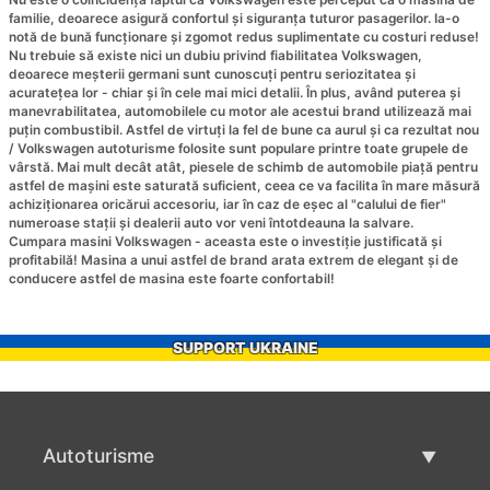
familie, deoarece asigură confortul și siguranța tuturor pasagerilor. Ia-o
notă de bună funcționare și zgomot redus suplimentate cu costuri reduse!
Nu trebuie să existe nici un dubiu privind fiabilitatea Volkswagen,
deoarece meșterii germani sunt cunoscuți pentru seriozitatea și
acuratețea lor - chiar și în cele mai mici detalii. În plus, având puterea și
manevrabilitatea, automobilele cu motor ale acestui brand utilizează mai
puțin combustibil. Astfel de virtuți la fel de bune ca aurul și ca rezultat nou
/ Volkswagen autoturisme folosite sunt populare printre toate grupele de
vârstă. Mai mult decât atât, piesele de schimb de automobile piață pentru
astfel de mașini este saturată suficient, ceea ce va facilita în mare măsură
achiziționarea oricărui accesoriu, iar în caz de eșec al "calului de fier"
numeroase stații și dealerii auto vor veni întotdeauna la salvare.
Cumpara masini Volkswagen - aceasta este o investiție justificată și
profitabilă! Masina a unui astfel de brand arata extrem de elegant și de
conducere astfel de masina este foarte confortabil!
SUPPORT UKRAINE
Autoturisme