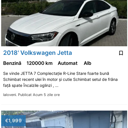
2018' Volkswagen Jetta
Benzină
120000 km
Automat
Alb
Se vinde JETTA 7 Complectație R-Line Stare foarte bună
Schimbat recent ulei în motor și cutie Schimbat setul de frâna
față spate Încalzile oglinzi , …
Ialoveni.
Publicat Acum 5 zile ore
€1,999