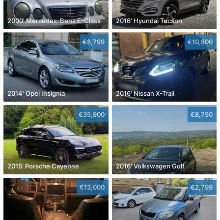
2000' Mercedes-Benz E-Class
2016' Hyundai Tucson
€8,799
€10,800
2014' Opel Insignia
2016' Nissan X-Trail
€35,900
€8,750
2015' Porsche Cayenne
2016' Volkswagen Golf
€13,000
€2,799