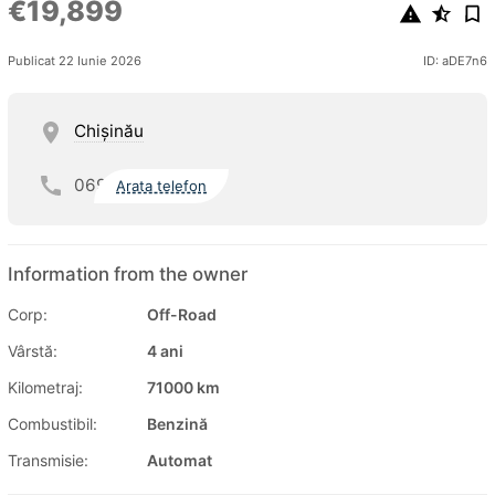
€19,899
Publicat 22 Iunie 2026
ID: aDE7n6
Chişinău
069
Arata telefon
Information from the owner
Corp:
Off-Road
Vârstă:
4 ani
Kilometraj:
71000 km
Combustibil:
Benzină
Transmisie:
Automat