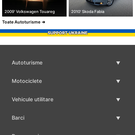
2009' Volkswagen Touareg
2010' Skoda Fabia
Toate Autoturisme
SUPPORT UKRAINE
Autoturisme
Masini second hand
Motociclete
Masinі de vânzare
Motociclete utilizate
Vehicule utilitare
Vânzare motociclete
Mâna a doua autoutilitare
Barci
Vânzare vehicul utilitar
Utilizate bărci