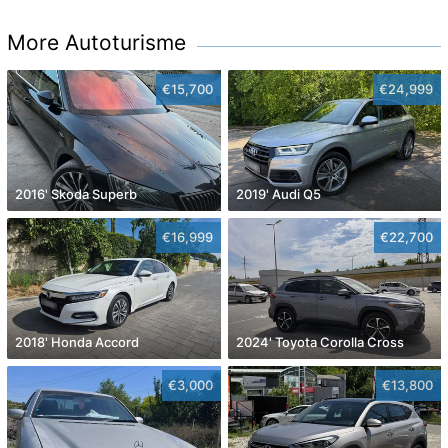
More Autoturisme
€15,700
€24,999
2016' Skoda Superb
2019' Audi Q5
€16,999
€22,700
2018' Honda Accord
2024' Toyota Corolla Cross
€3,000
€13,800