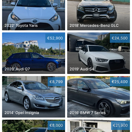
2022' Toyota Yaris
2018' Mercedes-Benz GLC
€52,900
€24,500
2020' Audi Q7
2019' Audi S4
€8,799
€25,400
2014' Opel Insignia
2016' BMW 7 Series
€8,000
€21,900