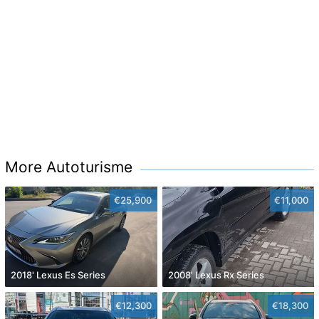
More Autoturisme
€25,900
€11,000
2018' Lexus Es Series
2008' Lexus Rx Series
€12,300
€18,300