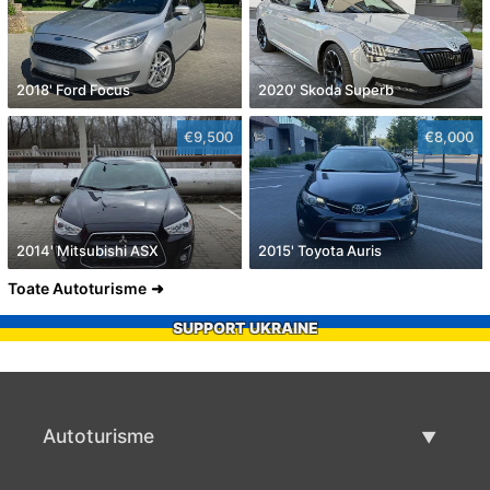
2018' Ford Focus
2020' Skoda Superb
€9,500
€8,000
2014' Mitsubishi ASX
2015' Toyota Auris
Toate Autoturisme
SUPPORT UKRAINE
Autoturisme
Masini second hand