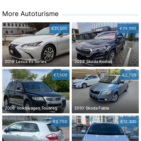
More Autoturisme
€31,500
€29,999
2019' Lexus Es Series
2023' Skoda Kodiaq
€7,500
€2,799
2008' Volkswagen Touareg
2010' Skoda Fabia
€5,750
€12,300