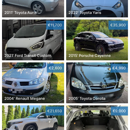
2011' Toyota Auris
2022' Toyota Yaris
€11,700
€35,900
2021' Ford Transit Custom
2015' Porsche Cayenne
€2,600
€4,990
2004' Renault Megane
2005' Toyota Corolla
€21,650
€9,000