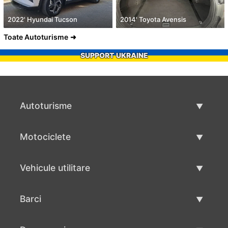
2022' Hyundai Tucson
2014' Toyota Avensis
Toate Autoturisme
SUPPORT UKRAINE
Autoturisme
Masini second hand
Motociclete
Masinі de vânzare
Motociclete utilizate
Vehicule utilitare
Vânzare motociclete
Mâna a doua autoutilitare
Barci
Vânzare vehicul utilitar
Utilizate bărci