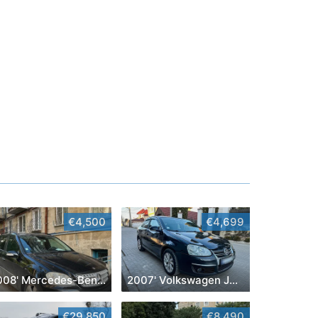
€4,500
€4,699
2008' Mercedes-Benz M-Class
2007' Volkswagen Jetta
€29,850
€8,490