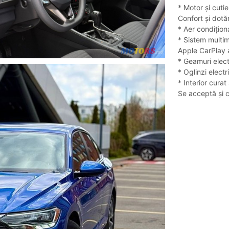
* Motor și cuti
Confort și dotăr
* Aer condițion
* Sistem multi
Apple CarPlay 
* Geamuri elect
* Oglinzi electr
* Interior curat ș
Se acceptă și c