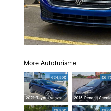
More Autoturisme
€24,500
€6,7
2021' Toyota Venza
2015' Renault Sceni
€8,800
€8,0