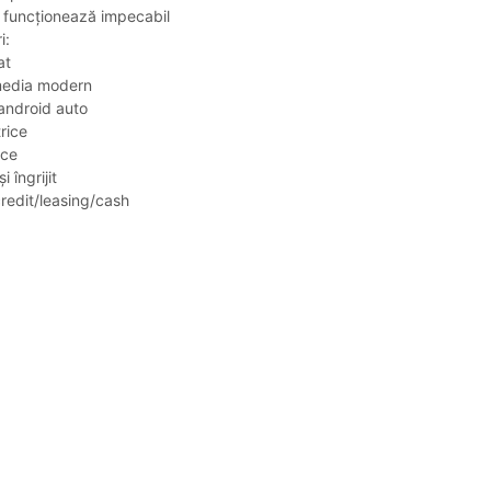
e funcționează impecabil
i:
at
media modern
android auto
rice
ice
i îngrijit
redit/leasing/cash