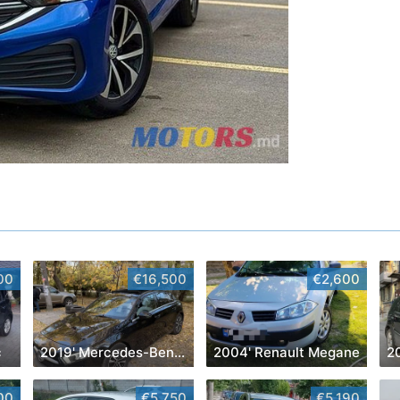
00
€16,500
€2,600
c
2019' Mercedes-Benz A-Class
2004' Renault Megane
00
€5,750
€5,190