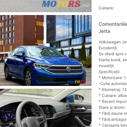
Culoare:
Comentariil
Jetta
Volkswagen Jet
Excelentă
Se oferă spre v
foarte bună, at
investiții.
Specificații:
* Motorizare: 1
-Cutie automată
* Kilometraj: 1
* Culoare: alba
* Recent impor
Stare și istoric:
* Fără daune m
* Fără airbagur
* Caroserie bin