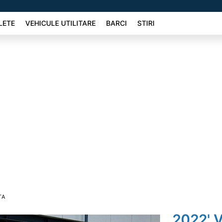
LETE
VEHICULE UTILITARE
BARCI
STIRI
TA
2022' 