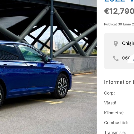
€12,79
Publicat 30 Iunie 
Chişi
060
Information 
Corp:
Vârstă:
Kilometraj:
Combustibil:
Transmisie: