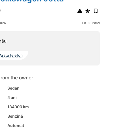
0
2026
ID: LuCNmd
nău
Arata telefon
from the owner
Sedan
4 ani
134000 km
Benzină
Automat