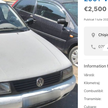
€2,500
Publicat 1 Iulie 20
Chişi
079
Information 
Vârstă:
Kilometraj:
Combustibil:
Transmisie:
Culoare: