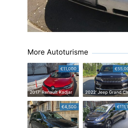
More Autoturisme
€11,000
€55,0
2017' Renault Kadjar
€4,500
€111,