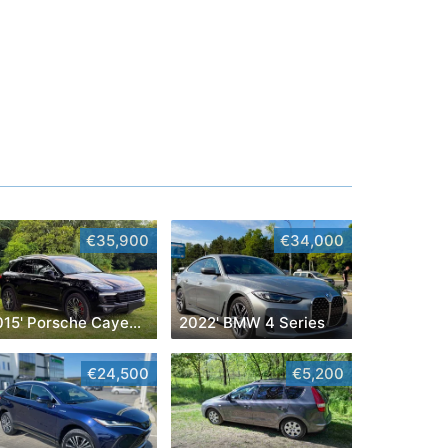
€35,900
€34,000
2015' Porsche Cayenne
2022' BMW 4 Series
€24,500
€5,200