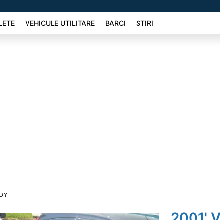
LETE
VEHICULE UTILITARE
BARCI
STIRI
DY
2001' 