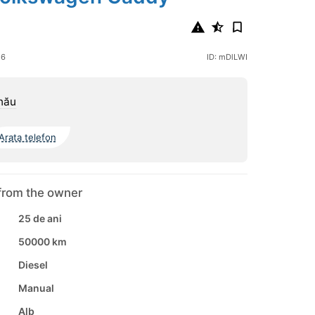
26
ID: mDlLWI
nău
Arata telefon
from the owner
25 de ani
50000 km
Diesel
Manual
Alb