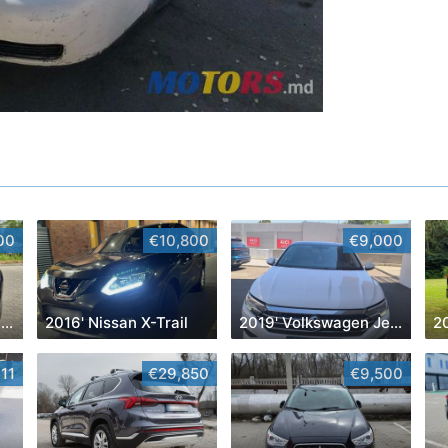
00
€10,800
€9,000
2022' Jeep Grand Cherokee
2016' Nissan X-Trail
2019' Volkswagen Jetta
111
€29,850
€9,500