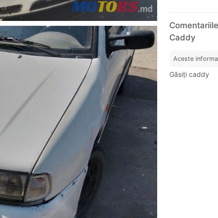
Comentariil
Caddy
Aceste informa
Găsiți caddy