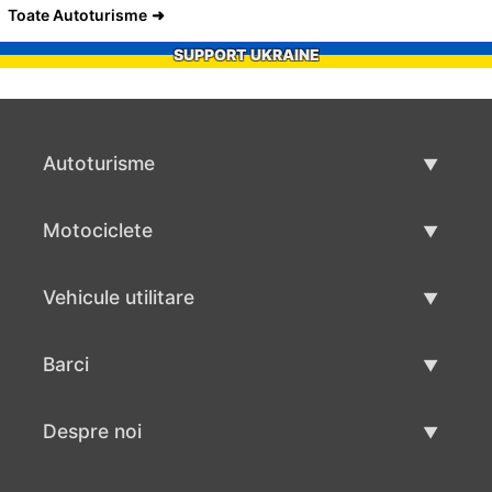
Toate Autoturisme
SUPPORT UKRAINE
Autoturisme
Masini second hand
Motociclete
Masinі de vânzare
Motociclete utilizate
Vehicule utilitare
Vânzare motociclete
Mâna a doua autoutilitare
Barci
Vânzare vehicul utilitar
Utilizate bărci
Despre noi
Vânzarea barcilor
Despre noi