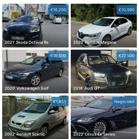
€16,200
€10,990
2021' Skoda Octavia Rs
2022' Renault Megane
€16,500
€27,500
2020' Volkswagen Golf
2016' Audi Q7
€1,850
Negociabil
2002' Renault Scenic
2022' Lexus Es Series