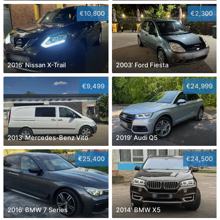
€10,800
€2,300
2016' Nissan X-Trail
2003' Ford Fiesta
€9,499
€24,999
2013' Mercedes-Benz Vito
2019' Audi Q5
€25,400
€24,500
2016' BMW 7 Series
2014' BMW X5