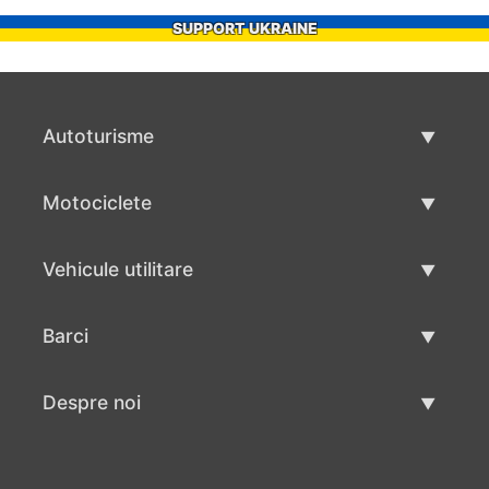
SUPPORT UKRAINE
Autoturisme
Masini second hand
Motociclete
Masinі de vânzare
Motociclete utilizate
Vehicule utilitare
Vânzare motociclete
Mâna a doua autoutilitare
Barci
Vânzare vehicul utilitar
Utilizate bărci
Despre noi
Vânzarea barcilor
Despre noi