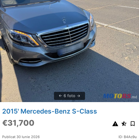
6 foto
2015' Mercedes-Benz S-Class
€31,700
Publicat 30 Iunie 2026
ID: B4Ac9u