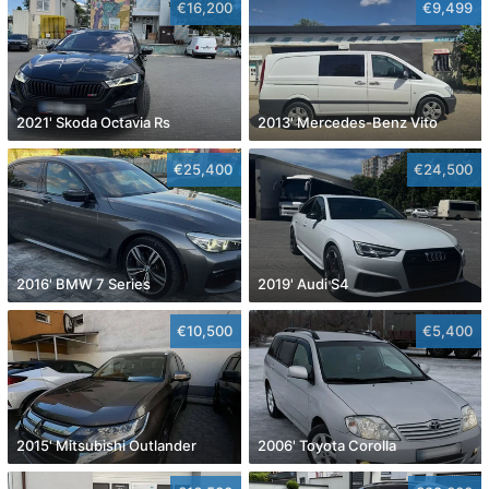
€16,200
€9,499
2021' Skoda Octavia Rs
2013' Mercedes-Benz Vito
€25,400
€24,500
2016' BMW 7 Series
2019' Audi S4
€10,500
€5,400
2015' Mitsubishi Outlander
2006' Toyota Corolla