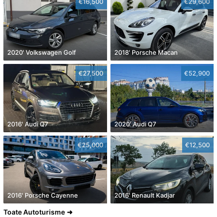
€16,500
€29,600
2020' Volkswagen Golf
2018' Porsche Macan
€27,500
€52,900
2016' Audi Q7
2020' Audi Q7
€25,000
€12,500
2016' Porsche Cayenne
2016' Renault Kadjar
Toate Autoturisme