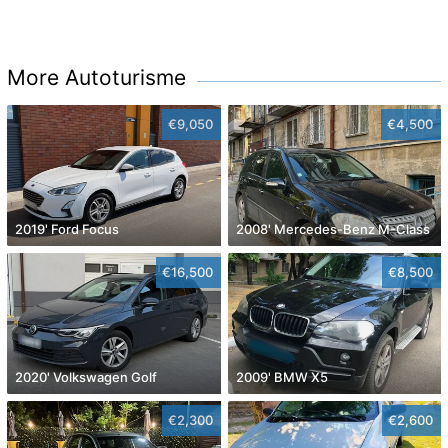
More Autoturisme
€9,050
€4,500
2019' Ford Focus
2008' Mercedes-Benz M-Class
€16,500
€8,500
2020' Volkswagen Golf
2009' BMW X5
€2,300
€2,600