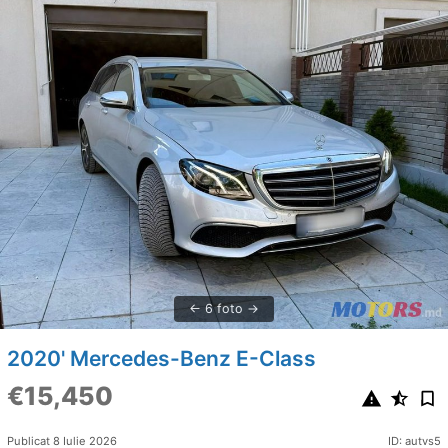
6 foto
2020' Mercedes-Benz E-Class
€15,450
Publicat 8 Iulie 2026
ID: autvs5