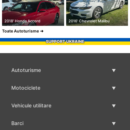
2018' Honda Accord
2016' Chevrolet Malibu
Toate Autoturisme
SUPPORT UKRAINE
Autoturisme
Masini second hand
Motociclete
Masinі de vânzare
Motociclete utilizate
Vehicule utilitare
Vânzare motociclete
Mâna a doua autoutilitare
Barci