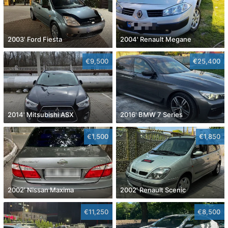
2003' Ford Fiesta
2004' Renault Megane
€9,500
€25,400
2014' Mitsubishi ASX
2016' BMW 7 Series
€1,500
€1,850
2002' Nissan Maxima
2002' Renault Scenic
€11,250
€8,500