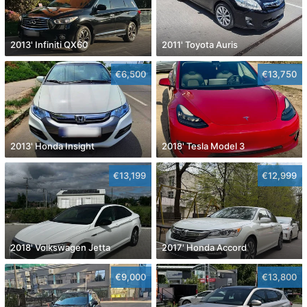
2013' Infiniti QX60
2011' Toyota Auris
€6,500
€13,750
2013' Honda Insight
2018' Tesla Model 3
€13,199
€12,999
2018' Volkswagen Jetta
2017' Honda Accord
€9,000
€13,800