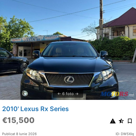
6 foto
2010' Lexus Rx Series
€15,500
Publicat 8 Iunie 2026
ID: DW5XIq