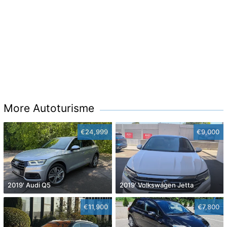
More Autoturisme
€24,999
€9,000
2019' Audi Q5
2019' Volkswagen Jetta
€11,900
€7,800