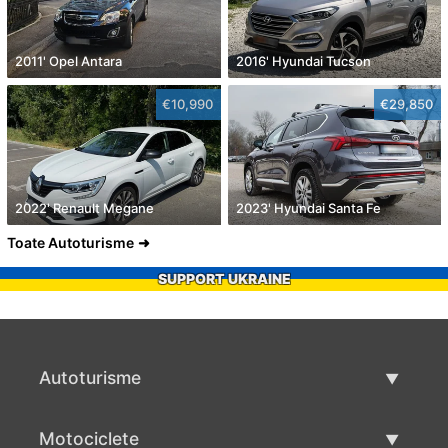
2011' Opel Antara
2016' Hyundai Tucson
€10,990
€29,850
2022' Renault Megane
2023' Hyundai Santa Fe
Toate Autoturisme
SUPPORT UKRAINE
Autoturisme
Masini second hand
Motociclete