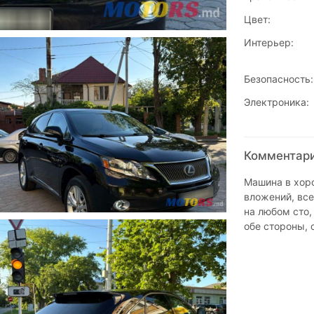
Цвет:
Интерьер:
Безопасность:
Электроника:
Комментарии
Машина в хоро
вложений, вс
на любом сто,
обе стороны, 