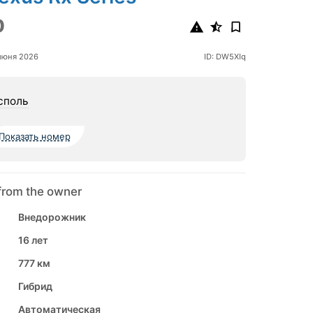
0
июня 2026
ID: DW5XIq
споль
Показать номер
from the owner
Внедорожник
16 лет
777 км
Гибрид
Автоматическая