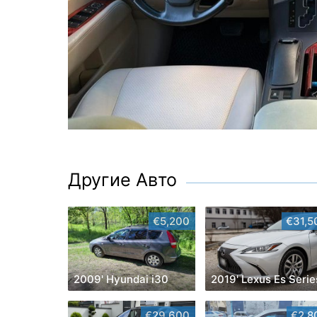
Другие Авто
€5,200
€31,5
2009' Hyundai i30
2019' Lexus Es Serie
€29,600
€2,8