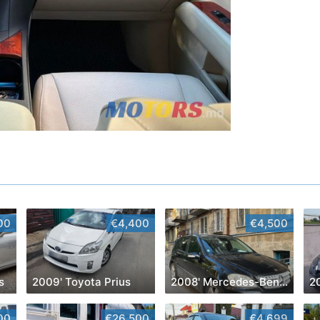
00
€4,400
€4,500
s
2009' Toyota Prius
2008' Mercedes-Benz M-Class
2
00
€26,500
€4,699