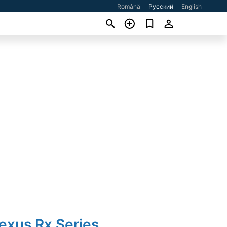
Română
Русский
English
exus Rx Series