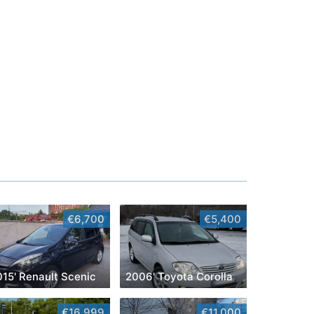
€6,700
€5,400
015' Renault Scenic
2006' Toyota Corolla
€16,999
€11,000