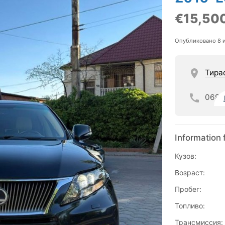
€15,50
Опубликовано 8 
Тира
069
Information 
Кузов:
Возраст:
Пробег:
Топливо:
Трансмиссия: