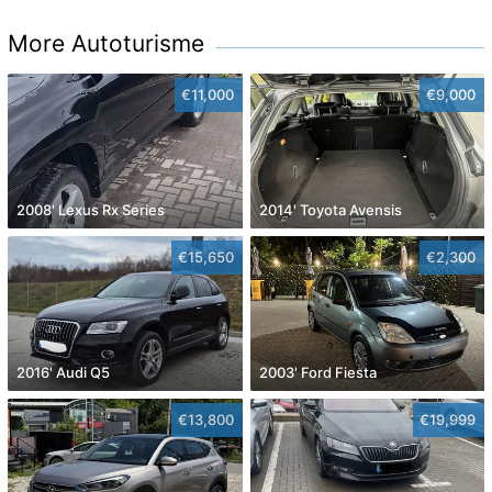
More Autoturisme
€11,000
€9,000
2008' Lexus Rx Series
2014' Toyota Avensis
€15,650
€2,300
2016' Audi Q5
2003' Ford Fiesta
€13,800
€19,999