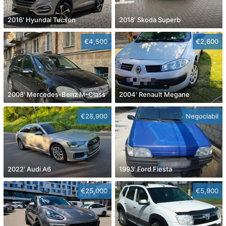
2016' Hyundai Tucson
2018' Skoda Superb
€4,500
€2,600
2008' Mercedes-Benz M-Class
2004' Renault Megane
€28,900
Negociabil
2022' Audi A6
1993' Ford Fiesta
€25,000
€5,900