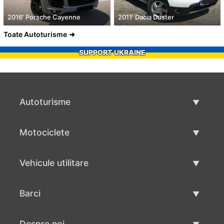
2016' Porsche Cayenne
2011' Dacia Duster
Toate Autoturisme
SUPPORT UKRAINE
Autoturisme
Masini second hand
Motociclete
Masinі de vânzare
Motociclete utilizate
Vehicule utilitare
Vânzare motociclete
Mâna a doua autoutilitare
Barci
Vânzare vehicul utilitar
Utilizate bărci
Despre noi