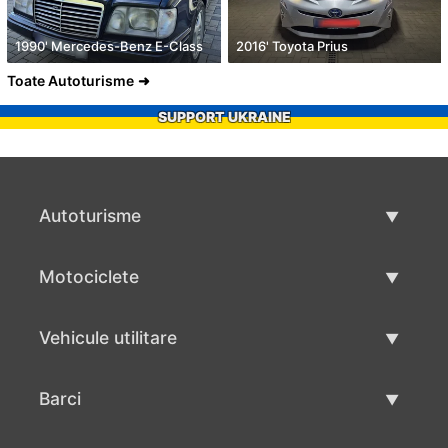
1990' Mercedes-Benz E-Class
2016' Toyota Prius
Toate Autoturisme
SUPPORT UKRAINE
Autoturisme
Masini second hand
Motociclete
Masinі de vânzare
Motociclete utilizate
Vehicule utilitare
Vânzare motociclete
Mâna a doua autoutilitare
Barci
Vânzare vehicul utilitar
Utilizate bărci