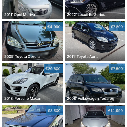
2011' Opel Meriva
2022' Lexus Es Series
€4,990
€7,800
2005' Toyota Corolla
2011' Toyota Auris
€29,600
€7,500
2018' Porsche Macan
2008' Volkswagen Touareg
€3,500
€14,999