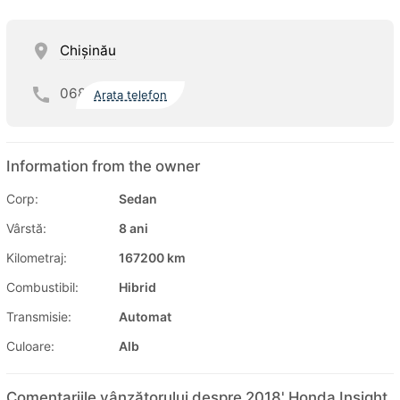
Chişinău
068
Arata telefon
Information from the owner
Corp:
Sedan
Vârstă:
8 ani
Kilometraj:
167200 km
Combustibil:
Hibrid
Transmisie:
Automat
Culoare:
Alb
Comentariile vânzătorului despre 2018' Honda Insight