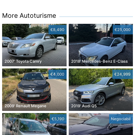
More Autoturisme
€8,490
€25,000
2007' Toyota Camry
2018' Mercedes-Benz E-Class
€4,000
€24,999
2009' Renault Megane
2019' Audi Q5
€5,190
Negociabil