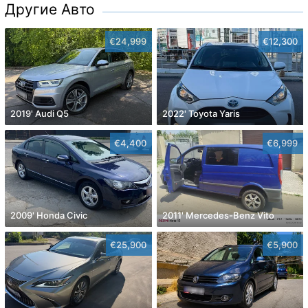
Другие Авто
€24,999
€12,300
2019' Audi Q5
2022' Toyota Yaris
€4,400
€6,999
2009' Honda Civic
2011' Mercedes-Benz Vito
€25,900
€5,900