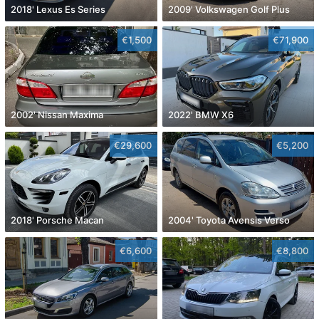
2018' Lexus Es Series
2009' Volkswagen Golf Plus
€1,500
€71,900
2002' Nissan Maxima
2022' BMW X6
€29,600
€5,200
2018' Porsche Macan
2004' Toyota Avensis Verso
€6,600
€8,800