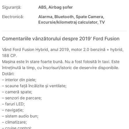
Siguranţă:
ABS, Airbag șofer
Electronică:
Alarma, Bluetooth, Spate Camera,
Excursie/kilometraj calculator, TV
Comentariile vânzătorului despre 2019' Ford Fusion
Vând Ford Fusion Hybrid, anul 2019, motor 2.0 benzină + hybrid,
188 CP.
Mașina este în stare foarte bună. Nu a fost folosită în taxi. Este
întreținută la timp, cu înscrisuri/istoric de deservire disponibile.
Dotări:
– interior din piele;
– scaune față încălzite și ventilate;
– cameră spate;
– senzori de parcare;
– faruri LED;
– navigație;
– sistem audio bun;
– climatizare;
– cruise control;