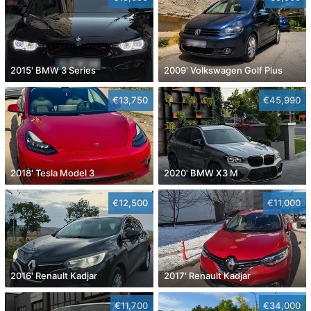
2015' BMW 3 Series
2009' Volkswagen Golf Plus
€13,750
€45,990
2018' Tesla Model 3
2020' BMW X3 M
€12,500
€11,000
2016' Renault Kadjar
2017' Renault Kadjar
€11,700
€34,000