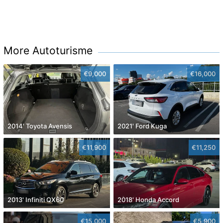
More Autoturisme
€9,000
€16,000
2014' Toyota Avensis
2021' Ford Kuga
€11,900
€11,250
2013' Infiniti QX60
2018' Honda Accord
€15,000
€5,900