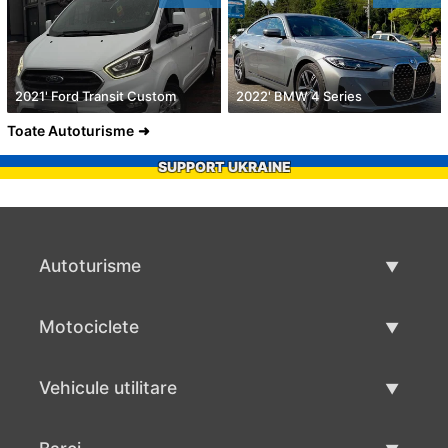
2021' Ford Transit Custom
2022' BMW 4 Series
Toate Autoturisme
SUPPORT UKRAINE
Autoturisme
Masini second hand
Motociclete
Masinі de vânzare
Motociclete utilizate
Vehicule utilitare
Vânzare motociclete
Mâna a doua autoutilitare