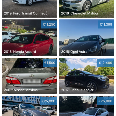
2019' Ford Transit Connect
2016' Chevrolet Malibu
€11,250
€11,399
2018' Honda Accord
2016' Opel Astra
€1,500
€12,499
2002' Nissan Maxima
2017' Renault Kadjar
€25,000
€25,000