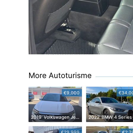
More Autoturisme
€9,000
€34,0
2019' Volkswagen Jetta
2022' BMW 4 Series
€29,999
€2,7