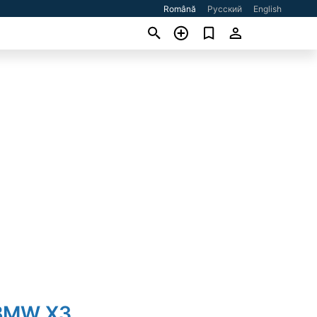
Română
Русский
English
 BMW X3