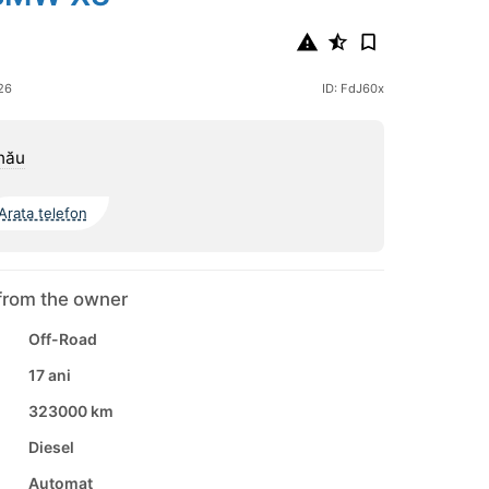
26
ID: FdJ60x
nău
Arata telefon
from the owner
Off-Road
17 ani
323000 km
Diesel
Automat