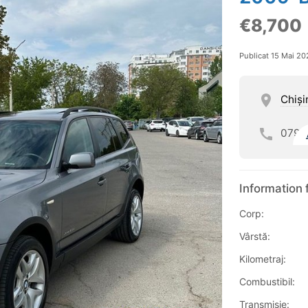
€8,700
Publicat 15 Mai 20
Chişi
079
Information 
Corp:
Vârstă:
Kilometraj:
Combustibil:
Transmisie: