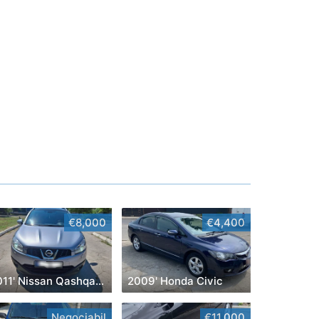
€8,000
€4,400
2011' Nissan Qashqai+2
2009' Honda Civic
Negociabil
€11,000