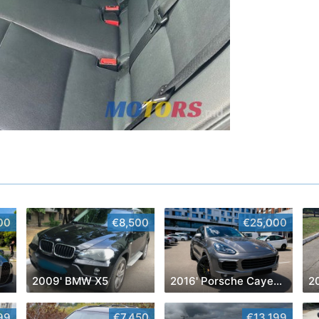
00
€8,500
€25,000
2009' BMW X5
2016' Porsche Cayenne
99
€7,450
€13,199