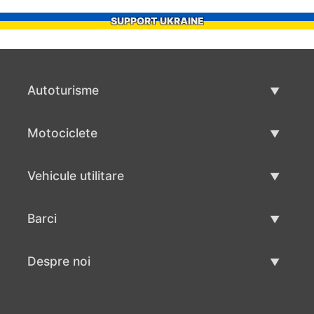
SUPPORT UKRAINE
Autoturisme
Masini second hand
Motociclete
Masinі de vânzare
Motociclete utilizate
Vehicule utilitare
Vânzare motociclete
Mâna a doua autoutilitare
Barci
Vânzare vehicul utilitar
Utilizate bărci
Despre noi
Vânzarea barcilor
Despre noi