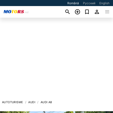
Română
Русский
English
AUTOTURISME
AUDI
AUDI A8