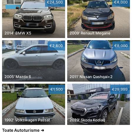
€24,500
€4,000
2014' BMW X5
2009' Renault Megane
€2,800
€8,000
2005' Mazda 6
2011' Nissan Qashqai+2
€1,500
€29,999
1992' Volkswagen Passat
2023' Skoda Kodiaq
Toate Autoturisme