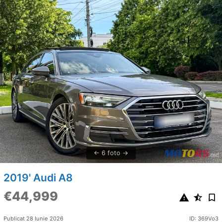
6 foto
2019' Audi A8
€44,999
Publicat 28 Iunie 2026
ID: 369Vo3