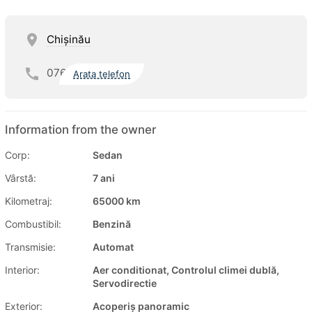
Chişinău
076
Arata telefon
Information from the owner
Corp:
Sedan
Vârstă:
7 ani
Kilometraj:
65000 km
Combustibil:
Benzină
Transmisie:
Automat
Interior:
Aer conditionat, Controlul climei dublă,
Servodirectie
Exterior:
Acoperiș panoramic