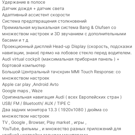
Удержание в полосе
Датчик дождя + датчик света
Адаптивный ассистент скорости
Система предотвращения столкновений
Премиальная музыкальная система Bang & Olufsen со
множеством настроек и 3D звучанием с дополнительными
басами и т д
Проекционный дисплей Head-up Display (скорость, подсказки
навигации, знаки) прямо на лобовое стекло перед водителем.
Audi virtual cockpit (максимальная приборная панель ) +
бортовой компьютер
Большой Центральный тачскрин MMI Touch Response: со
множеством настроек
Apple car play ,Android Avto
Google maps , Waze
Оригинальная навигация Audi ( всех Европейских стран )
USB/ FM / Bluetooth/ AUX / TIPE C
Два задних монитора 13.3 ( 1920x1080 ) дюйма со
множеством настроек
TV , Google , Browser, Play market , игры ,
YouTube, фильмы , и множество разных приложений для
удобной настройки задними мониторами