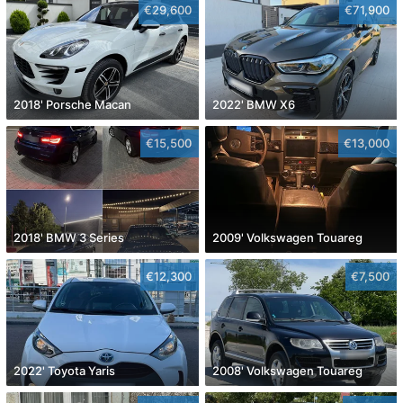
€29,600
€71,900
2018' Porsche Macan
2022' BMW X6
€15,500
€13,000
2018' BMW 3 Series
2009' Volkswagen Touareg
€12,300
€7,500
2022' Toyota Yaris
2008' Volkswagen Touareg