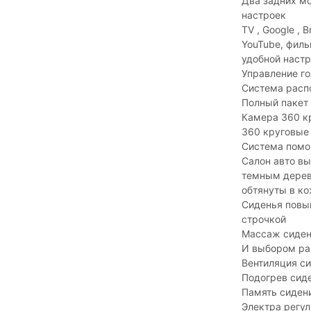
Два задних мо
настроек
TV , Google , B
YouTube, фил
удобной наст
Управление г
Система расп
Полный пакет 
Камера 360 к
360 круговые
Система помо
Салон авто вы
темным дерево
обтянуты в ко
Сиденья повы
строчкой
Массаж сиден
И выбором ра
Вентиляция с
Подогрев сид
Память сиден
Электра регул