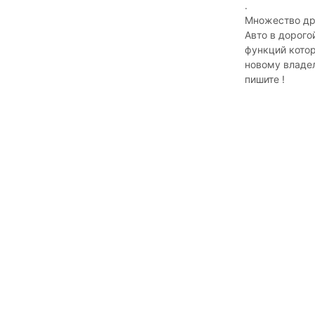
.
Множество дру
Авто в дорог
функций котор
новому владел
пишите !