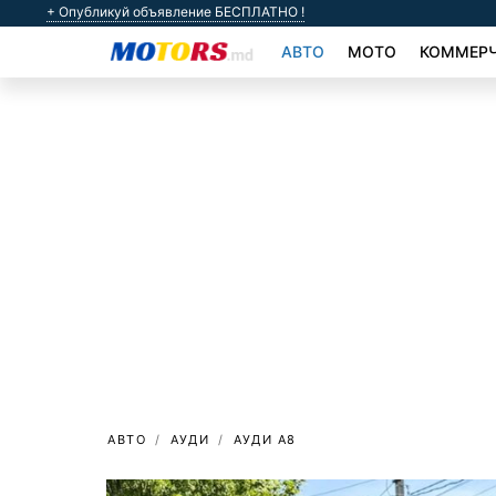
+ Опубликуй объявление БЕСПЛАТНО !
АВТО
МОТО
КОММЕРЧ
АВТО
АУДИ
АУДИ A8