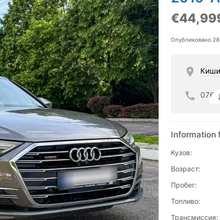
€44,99
Опубликовано 28
Киши
076
Information 
Кузов:
Возраст:
Пробег:
Топливо:
Трансмиссия: