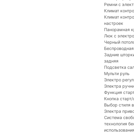
Ремни с элек
Климат контро
Климат контр
настроек
Панорамная 
Люк с электр
Черный потол
Беспроводная
Задние шторк
задняя
Подсветка са
Мульти руль
Электро регул
Электра ручн
Функция старт
Кнопка старт/
Выбор стиля в
Электра прив
Система свобо
технология бе
использования