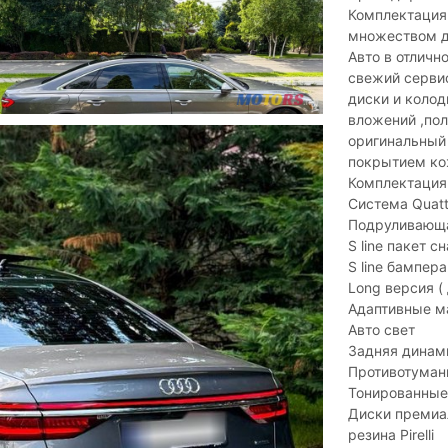
Комплектация 
множеством д
Авто в отличн
свежий сервис
диски и колод
вложений ,пол
оригинальный 
покрытием ко
Комплектация 
Система Quatt
Подруливающа
S line пакет 
S line бампера
Long версия (
Адаптивные м
Авто свет
Задняя динам
Противотуман
Тонированные
Диски премиал
резина Pirelli