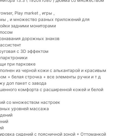
нитора 13.3 ( 1920x1080 ) дюйма со множеством
rowser, Play market , игры ,
ьмы , и множество разных приложений для
ройки задними мониторами
олосом
ознавания дорожных знаков
ассистент
руговая с 3D эффектом
 парктроники
щи при парковке
полнен из черной кожи с алькантарой и красивым
м + белая строчка + все элементы ручки и т д
жу доп пакет с завода
шенного комфорта с расширенной кожей и белой
ий со множеством настроек
зных уровней массажа
идений
ений
ий
ировка сидений с поясничной зоной + Оттоманкой