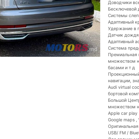
Доводчики вс
Бесключевой 
Системы слеп
Адаптивный к
Удержание в 
Датчик дождя 
Адаптивный а
Система пред
Премиальная м
множеством н
басами и т д
Проекционный 
навигации, зн
Audi virtual c
бортовой ком
Большой Центр
множеством н
Apple car play 
Google maps ,
Оригинальная 
USB/ FM / Blue