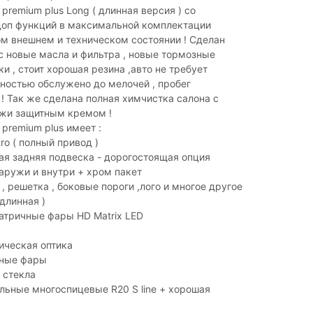
premium plus Long ( длинная версия ) со
оп функций в максимальной комплектации
ом внешнем и техническом состоянии ! Сделан
 новые масла и фильтра , новые тормозные
ки , стоит хорошая резина ,авто не требует
ностью обслужено до мелочей , пробег
! Так же сделана полная химчистка салона с
жи защитным кремом !
premium plus имеет :
ro ( полный привод )
я задняя подвеска - дорогостоящая опция
снаружи и внутри + хром пакет
 , решетка , боковые пороги ,лого и многое другое
 длинная )
атричные фары HD Matrix LED
ическая оптика
ные фары
 стекла
ьные многоспицевые R20 S line + хорошая