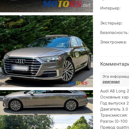
Интерьер:
Экстерьер:
Безопасность:
Электроника:
Комментари
Эта информац
оригинал
Audi A8 Long 2
Основные хар
Год выпуска 
Двигатель 3.0
Трансмиссия: 
Разгон (0-100
Привод quattro