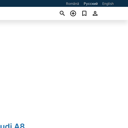
Română
Русский
English
Audi A8