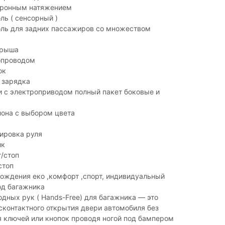
тронным натяжением
ль ( сенсорный )
оль для задних пассажиров со множеством
крыша
опроводом
ок
 зарядка
и с электроприводом полный пакет боковые и
лона с выбором цвета
ировка руля
ик
/стоп
стоп
ождения еко ,комфорт ,спорт, индивидуальный
од багажника
дных рук ( Hands-Free) для багажника — это
сконтактного открытия двери автомобиля без
 ключей или кнопок проводя ногой под бампером