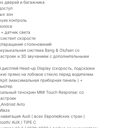
ех дверей и багажника
доступ
ых зон
руиз контроль
полосе
+ датчик света
ссистент скорости
отвращения столкновений
узыкальная система Bang & Olufsen со
астроек и 3D звучанием с дополнительными
дисплей Head-up Display (скорость, подсказки
аки) прямо на лобовое стекло перед водителем.
ockpit (максимальная приборная панель ) +
пьютер
альный тачскрин MMI Touch Response: со
астроек
,Android Avto
 Waze
навигация Audi ( всех Европейских стран )
tooth/ AUX / TIPE C