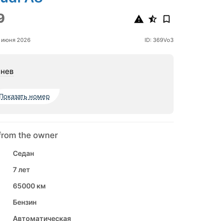
9
 июня 2026
ID: 369Vo3
нев
Показать номер
from the owner
Седан
7 лет
65000 км
Бензин
Автоматическая