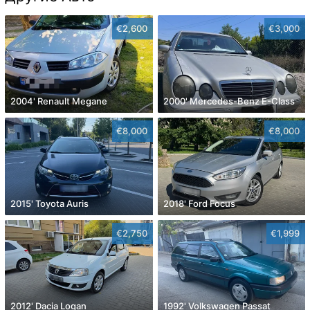
€2,600
€3,000
2004' Renault Megane
2000' Mercedes-Benz E-Class
€8,000
€8,000
2015' Toyota Auris
2018' Ford Focus
€2,750
€1,999
2012' Dacia Logan
1992' Volkswagen Passat