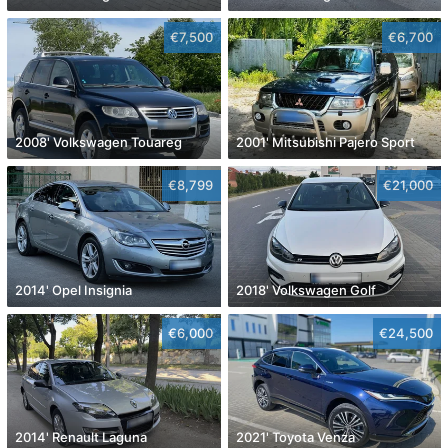
€7,500
€6,700
2008' Volkswagen Touareg
2001' Mitsubishi Pajero Sport
€8,799
€21,000
2014' Opel Insignia
2018' Volkswagen Golf
€6,000
€24,500
2014' Renault Laguna
2021' Toyota Venza