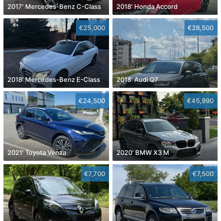
2017' Mercedes-Benz C-Class
2018' Honda Accord
€25,000
€28,500
2018' Mercedes-Benz E-Class
2018' Audi Q7
€24,500
€45,990
2021' Toyota Venza
2020' BMW X3 M
€7,700
€7,500