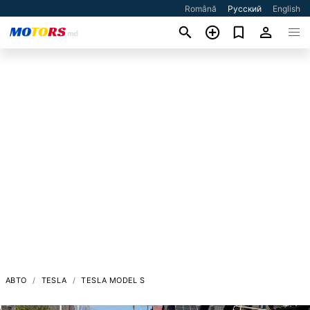
Română
Русский
English
АВТО
TESLA
TESLA MODEL S