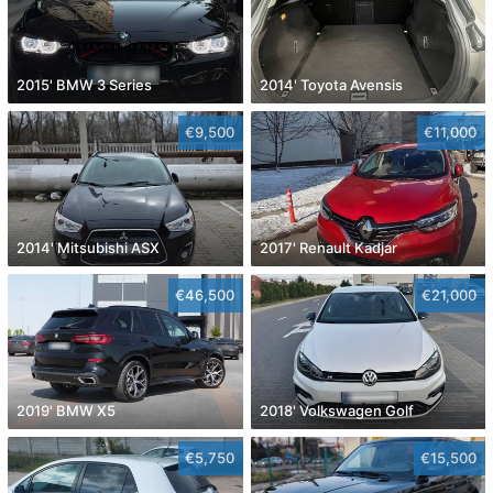
2015' BMW 3 Series
2014' Toyota Avensis
€9,500
€11,000
2014' Mitsubishi ASX
2017' Renault Kadjar
€46,500
€21,000
2019' BMW X5
2018' Volkswagen Golf
€5,750
€15,500