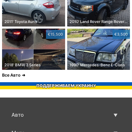
2011' Toyota Auris
2010' Land Rover Range Rover Sport
€15,500
€3,500
2018' BMW 3 Series
1990' Mercedes-Benz E-Class
Все Авто
ПОДДЕРЖИВАЕМ УКРАИНУ
Авто
Авто бу