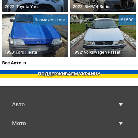
2022' Toyota Yaris
2022' BMW 4 Series
Возможен торг
€1,500
1993' Ford Fiesta
1992' Volkswagen Passat
Все Авто
ПОДДЕРЖИВАЕМ УКРАИНУ
Авто
Авто бу
Мото
Продажа авто
Мото с пробегом