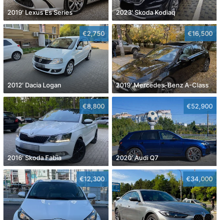
2019' Lexus Es Series
2023' Skoda Kodiaq
€2,750
€16,500
2012' Dacia Logan
2019' Mercedes-Benz A-Class
€8,800
€52,900
2016' Skoda Fabia
2020' Audi Q7
€12,300
€34,000