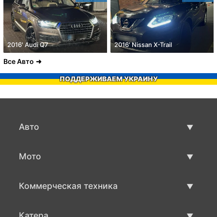
2016' Audi Q7
2016' Nissan X-Trail
Все Авто
ПОДДЕРЖИВАЕМ УКРАИНУ
Авто
Авто бу
Мото
Продажа авто
Мото с пробегом
Коммерческая техника
Продажа мото
Коммерческая техника бу
Катера