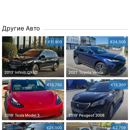
Другие Авто
€11,900
€24,500
2013' Infiniti QX60
2021' Toyota Venza
€13,750
€13,350
2018' Tesla Model 3
2019' Peugeot 3008
€25,000
€2,799