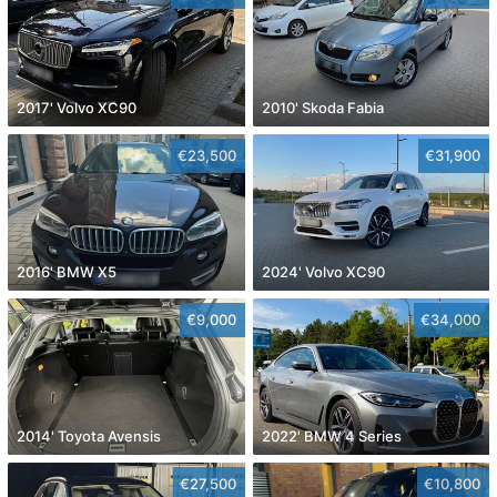
2017' Volvo XC90
2010' Skoda Fabia
€23,500
€31,900
2016' BMW X5
2024' Volvo XC90
€9,000
€34,000
2014' Toyota Avensis
2022' BMW 4 Series
€27,500
€10,800