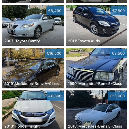
€8,490
€7,800
2007' Toyota Camry
2011' Toyota Auris
€16,500
€3,500
2019' Mercedes-Benz A-Class
1990' Mercedes-Benz E-Class
€6,500
€25,000
2013' Honda Insight
2018' Mercedes-Benz E-Class