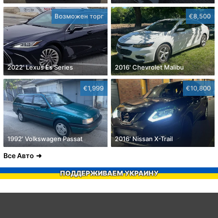
Возможен торг
€8,500
2022' Lexus Es Series
2016' Chevrolet Malibu
€1,999
€10,800
1992' Volkswagen Passat
2016' Nissan X-Trail
Все Авто
ПОДДЕРЖИВАЕМ УКРАИНУ