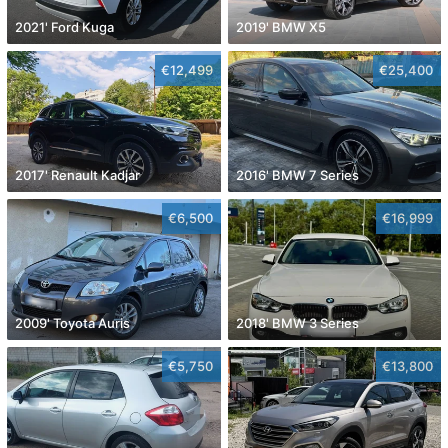
2021' Ford Kuga
2019' BMW X5
€12,499
€25,400
2017' Renault Kadjar
2016' BMW 7 Series
€6,500
€16,999
2009' Toyota Auris
2018' BMW 3 Series
€5,750
€13,800