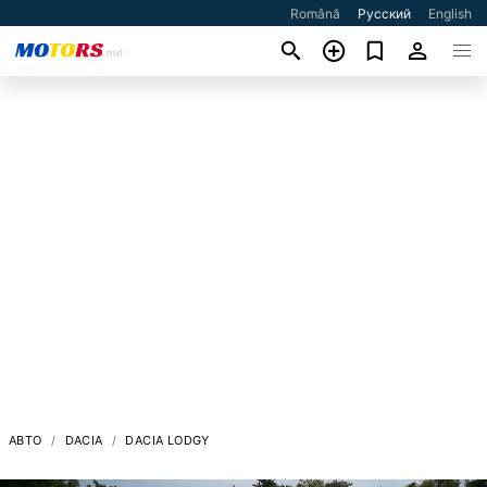
Română
Русский
English
АВТО
DACIA
DACIA LODGY