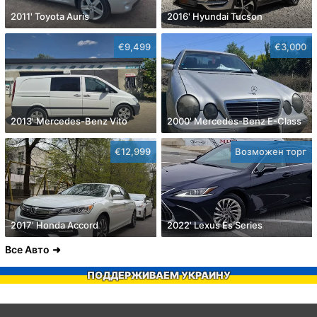
2011' Toyota Auris
2016' Hyundai Tucson
€9,499
€3,000
2013' Mercedes-Benz Vito
2000' Mercedes-Benz E-Class
€12,999
Возможен торг
2017' Honda Accord
2022' Lexus Es Series
Все Авто
ПОДДЕРЖИВАЕМ УКРАИНУ