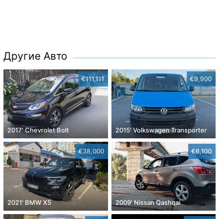
Другие Авто
€111,111
€9,900
2017' Chevrolet Bolt
2015' Volkswagen Transporter
€38,000
€6,100
2021' BMW X5
2009' Nissan Qashqai