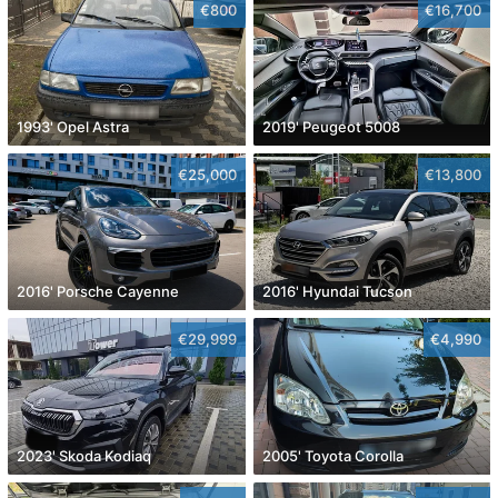
€800
€16,700
1993' Opel Astra
2019' Peugeot 5008
€25,000
€13,800
2016' Porsche Cayenne
2016' Hyundai Tucson
€29,999
€4,990
2023' Skoda Kodiaq
2005' Toyota Corolla