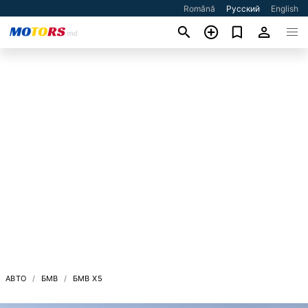
Română
Русский
English
АВТО
БМВ
БМВ X5