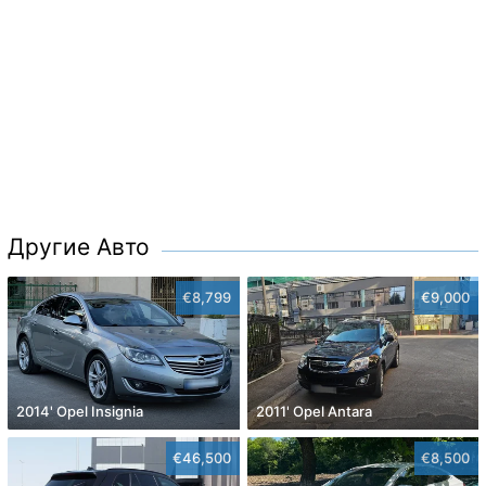
Другие Авто
€8,799
€9,000
2014' Opel Insignia
2011' Opel Antara
€46,500
€8,500