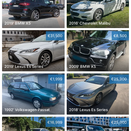
2019' BMW X5
2016' Chevrolet Malibu
€31,500
€8,500
2019' Lexus Es Series
2009' BMW X5
€1,999
€25,900
1992' Volkswagen Passat
2018' Lexus Es Series
€16,999
€25,000