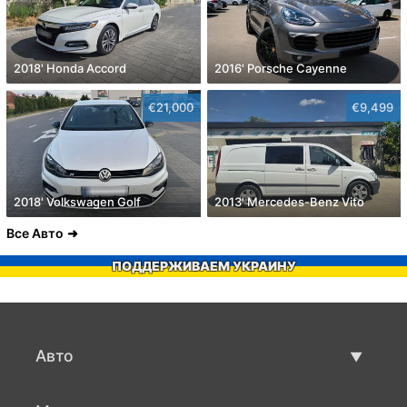
2018' Honda Accord
2016' Porsche Cayenne
€21,000
€9,499
2018' Volkswagen Golf
2013' Mercedes-Benz Vito
Все Авто
ПОДДЕРЖИВАЕМ УКРАИНУ
Авто
Авто бу