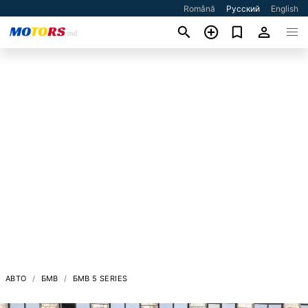
Română
Русский
English
АВТО
БМВ
БМВ 5 SERIES