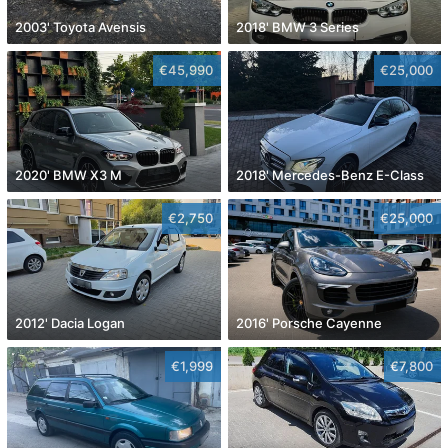
2003' Toyota Avensis
2018' BMW 3 Series
€45,990
€25,000
2020' BMW X3 M
2018' Mercedes-Benz E-Class
€2,750
€25,000
2012' Dacia Logan
2016' Porsche Cayenne
€1,999
€7,800