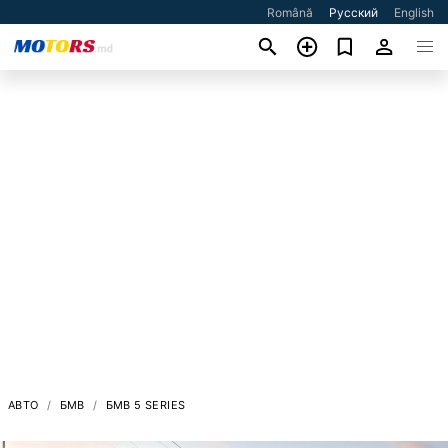
Română
Русский
English
АВТО
БМВ
БМВ 5 SERIES