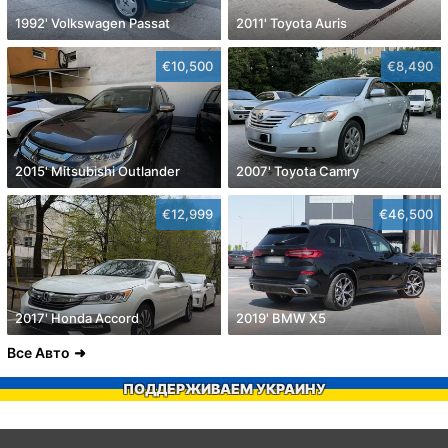
1992' Volkswagen Passat
2011' Toyota Auris
€10,500
€8,490
2015' Mitsubishi Outlander
2007' Toyota Camry
€12,999
€46,500
2017' Honda Accord
2019' BMW X5
Все Авто
ПОДДЕРЖИВАЕМ УКРАИНУ