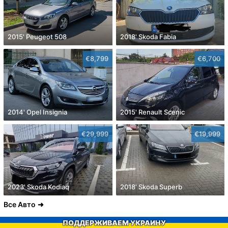
2015' Peugeot 508
2018' Skoda Fabia
€8,799
€6,700
2014' Opel Insignia
2015' Renault Scenic
€29,999
€19,999
2023' Skoda Kodiaq
2018' Skoda Superb
Все Авто
ПОДДЕРЖИВАЕМ УКРАИНУ