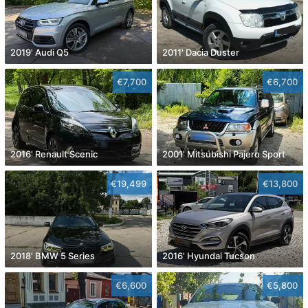
2019' Audi Q5
2011' Dacia Duster
€7,700
€6,700
2016' Renault Scenic
2001' Mitsubishi Pajero Sport
€19,499
€13,800
2018' BMW 5 Series
2016' Hyundai Tucson
€6,600
€5,800