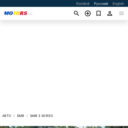
Română
Русский
English
АВТО
БМВ
БМВ 3 SERIES