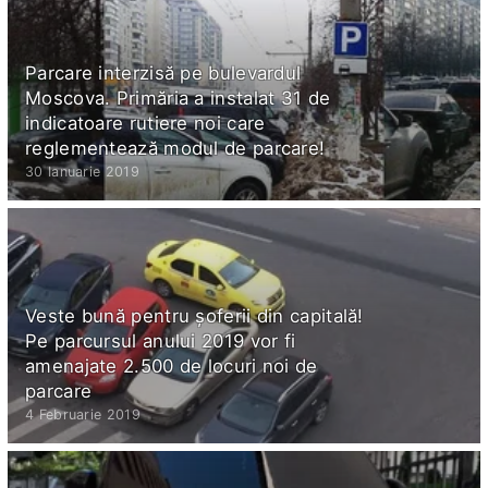
Parcare interzisă pe bulevardul
Moscova. Primăria a instalat 31 de
indicatoare rutiere noi care
reglementează modul de parcare!
30 Ianuarie 2019
Veste bună pentru șoferii din capitală!
Pe parcursul anului 2019 vor fi
amenajate 2.500 de locuri noi de
parcare
4 Februarie 2019