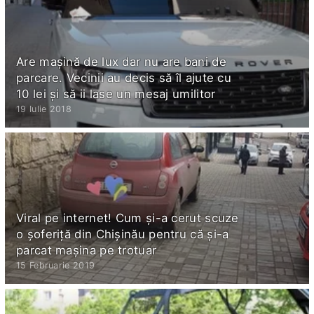
Are mașină de lux dar nu are bani de
parcare. Vecinii au decis să îl ajute cu
10 lei și să ii lase un mesaj umilitor
19 Iulie 2018
Viral pe internet! Cum şi-a cerut scuze
o şoferiţă din Chişinău pentru că şi-a
parcat maşina pe trotuar
15 Februarie 2019