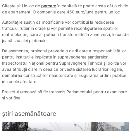
Citește și: Un loc de
parcare
în capitală te poate costa cât o chirie
de apartament! O companie cere 450 euro/lună pentru un loc
Autoritățile susțin că modificările vor contribui la reducerea
traficului rutier în orașe și vor permite reconfigurarea spațiilor
dintre blocuri, care ar putea fi transformate în zone verzi, locuri de
joacă sau alei pietonale.
De asemenea, proiectul prevede o clarificare a responsabilităților
pentru instituțiile implicate în supravegherea șantierelor.
Inspectoratul Național pentru Supraveghere Tehnică și poliția vor
avea atribuții clare în ceea ce privește sistarea lucrărilor ilegale,
demolarea construcțiilor neautorizate și asigurarea ordinii publice
în zonele afectate.
Proiectul urmează să fie transmis Parlamentului pentru examinare
și vot final.
ştiri asemănătoare