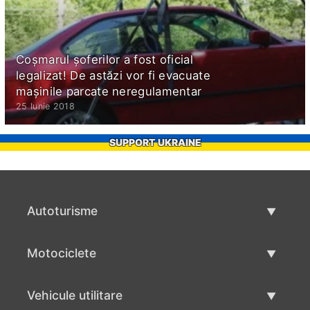
Coșmarul șoferilor a fost oficial
legalizat! De astăzi vor fi evacuate
mașinile parcate neregulamentar
25 Iunie 2018
SUPPORT UKRAINE
Autoturisme
Masini second hand
Motociclete
Masinі de vânzare
Motociclete utilizate
Vehicule utilitare