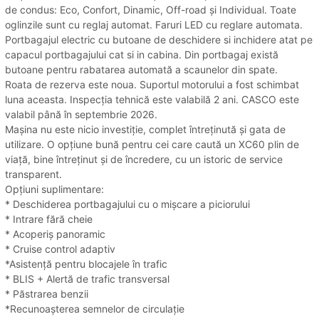
de condus: Eco, Confort, Dinamic, Off-road și Individual. Toate
oglinzile sunt cu reglaj automat. Faruri LED cu reglare automata.
Portbagajul electric cu butoane de deschidere si inchidere atat pe
capacul portbagajului cat si in cabina. Din portbagaj există
butoane pentru rabatarea automată a scaunelor din spate.
Roata de rezerva este noua. Suportul motorului a fost schimbat
luna aceasta. Inspecția tehnică este valabilă 2 ani. CASCO este
valabil până în septembrie 2026.
Mașina nu este nicio investiție, complet întreținută și gata de
utilizare. O opțiune bună pentru cei care caută un XC60 plin de
viață, bine întreținut și de încredere, cu un istoric de service
transparent.
Opțiuni suplimentare:
* Deschiderea portbagajului cu o mișcare a piciorului
* Intrare fără cheie
* Acoperiș panoramic
* Cruise control adaptiv
*Asistență pentru blocajele în trafic
* BLIS + Alertă de trafic transversal
* Păstrarea benzii
*Recunoașterea semnelor de circulație