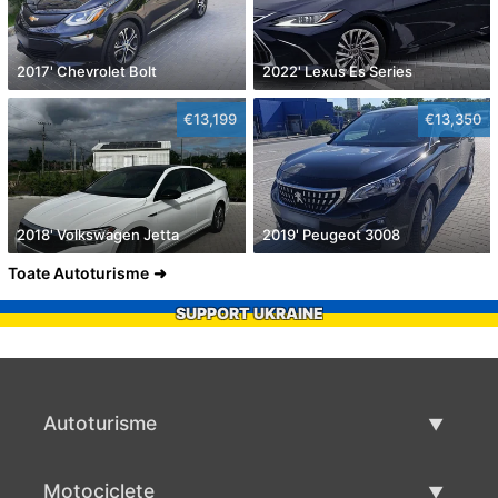
2017' Chevrolet Bolt
2022' Lexus Es Series
€13,199
€13,350
2018' Volkswagen Jetta
2019' Peugeot 3008
Toate Autoturisme
SUPPORT UKRAINE
Autoturisme
Masini second hand
Motociclete