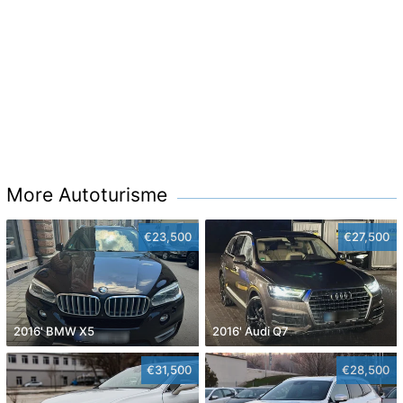
More Autoturisme
€23,500
€27,500
2016' BMW X5
2016' Audi Q7
€31,500
€28,500