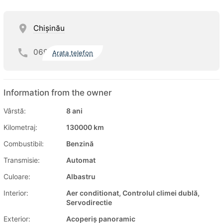
Chişinău
069
Arata telefon
Information from the owner
Vârstă:
8 ani
Kilometraj:
130000 km
Combustibil:
Benzină
Transmisie:
Automat
Culoare:
Albastru
Interior:
Aer conditionat, Controlul climei dublă,
Servodirectie
Exterior:
Acoperiș panoramic