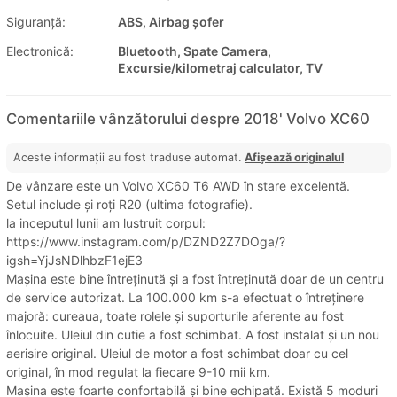
Siguranţă:
ABS, Airbag șofer
Electronică:
Bluetooth, Spate Camera,
Excursie/kilometraj calculator, TV
Comentariile vânzătorului despre 2018' Volvo XC60
Aceste informații au fost traduse automat.
Afișează originalul
De vânzare este un Volvo XC60 T6 AWD în stare excelentă.
Setul include și roți R20 (ultima fotografie).
la inceputul lunii am lustruit corpul:
https://www.instagram.com/p/DZND2Z7DOga/?
igsh=YjJsNDlhbzF1ejE3
Mașina este bine întreținută și a fost întreținută doar de un centru
de service autorizat. La 100.000 km s-a efectuat o întreținere
majoră: cureaua, toate rolele și suporturile aferente au fost
înlocuite. Uleiul din cutie a fost schimbat. A fost instalat și un nou
aerisire original. Uleiul de motor a fost schimbat doar cu cel
original, în mod regulat la fiecare 9-10 mii km.
Mașina este foarte confortabilă și bine echipată. Există 5 moduri