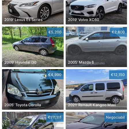
2019' Lexus Es Series
2019' Volvo XC60
€5,200
€2,800
2009' Hyundai i30
2005' Mazda 6
€4,990
€12,150
2005' Toyota Corolla
2021' Renault Kangoo Maxi
€111,111
Negociabil