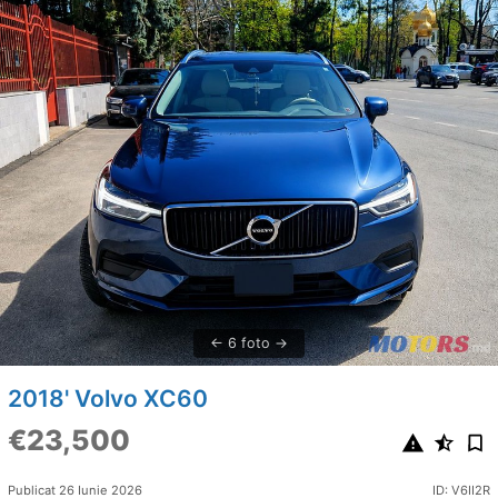
6 foto
2018' Volvo XC60
€23,500
Publicat 26 Iunie 2026
ID: V6II2R