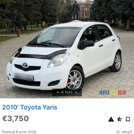
6 foto
2010' Toyota Yaris
€3,750
Publicat 8 Iunie 2026
ID: z9ha7I