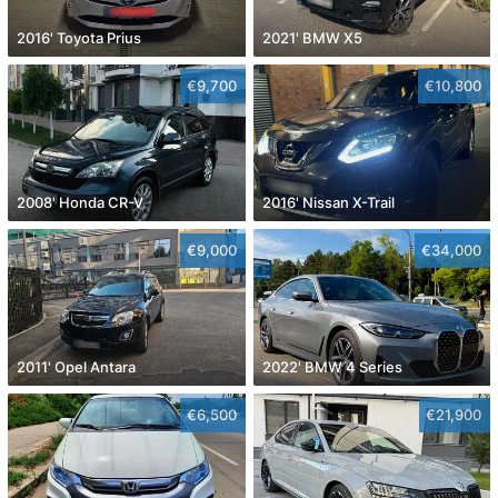
2016' Toyota Prius
2021' BMW X5
€9,700
€10,800
2008' Honda CR-V
2016' Nissan X-Trail
€9,000
€34,000
2011' Opel Antara
2022' BMW 4 Series
€6,500
€21,900