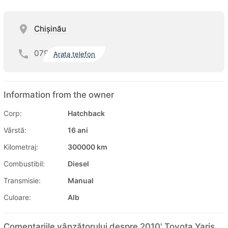
Chişinău
079
Arata telefon
Information from the owner
Corp:
Hatchback
Vârstă:
16 ani
Kilometraj:
300000 km
Combustibil:
Diesel
Transmisie:
Manual
Culoare:
Alb
Comentariile vânzătorului despre 2010' Toyota Yaris