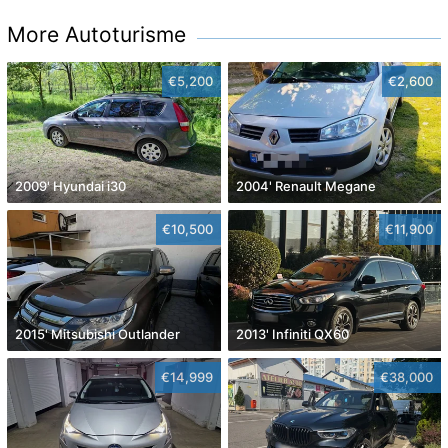
More Autoturisme
€5,200
€2,600
2009' Hyundai i30
2004' Renault Megane
€10,500
€11,900
2015' Mitsubishi Outlander
2013' Infiniti QX60
€14,999
€38,000