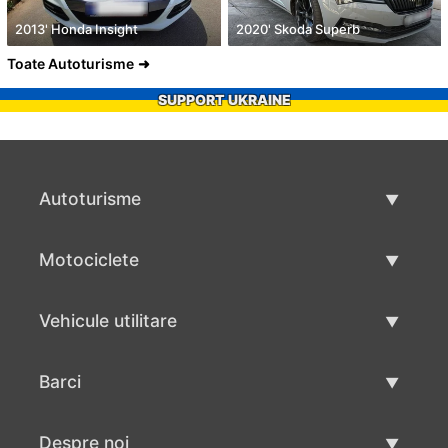
2013' Honda Insight
2020' Skoda Superb
Toate Autoturisme
SUPPORT UKRAINE
Autoturisme
Masini second hand
Motociclete
Masinі de vânzare
Motociclete utilizate
Vehicule utilitare
Vânzare motociclete
Mâna a doua autoutilitare
Barci
Vânzare vehicul utilitar
Utilizate bărci
Despre noi