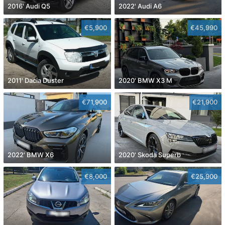
2016' Audi Q5
2022' Audi A6
€5,900
€45,990
2011' Dacia Duster
2020' BMW X3 M
€71,900
€21,900
2022' BMW X6
2020' Skoda Superb
€8,000
€25,900