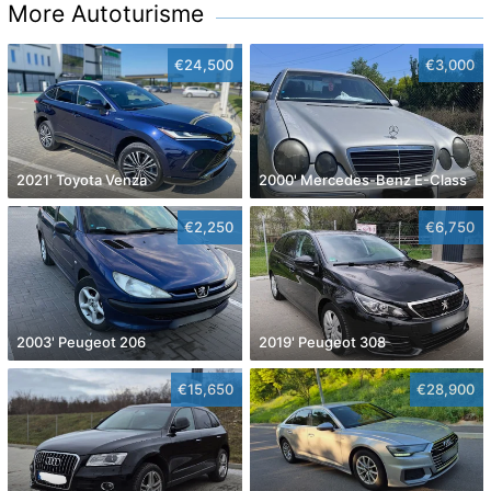
More Autoturisme
€24,500
€3,000
2021' Toyota Venza
2000' Mercedes-Benz E-Class
€2,250
€6,750
2003' Peugeot 206
2019' Peugeot 308
€15,650
€28,900