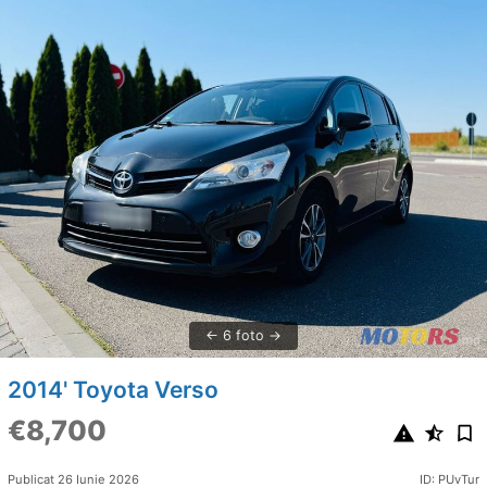
6 foto
2014' Toyota Verso
€8,700
Publicat 26 Iunie 2026
ID: PUvTur