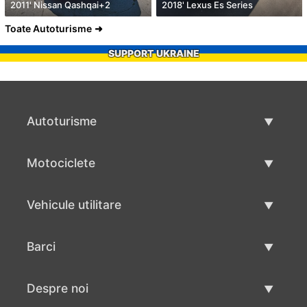
2011' Nissan Qashqai+2
2018' Lexus Es Series
Toate Autoturisme
SUPPORT UKRAINE
Autoturisme
Masini second hand
Motociclete
Masinі de vânzare
Motociclete utilizate
Vehicule utilitare
Vânzare motociclete
Mâna a doua autoutilitare
Barci
Vânzare vehicul utilitar
Utilizate bărci
Despre noi