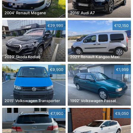
2004' Renault Megane
2016' Audi A7
€29,999
€12,150
2023' Skoda Kodiaq
2021' Renault Kangoo Maxi
€9,900
€1,999
2015' Volkswagen Transporter
1992' Volkswagen Passat
€7,900
€9,050