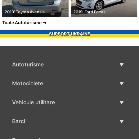
2010' Toyota Avensis
2019' Ford Focus
Toate Autoturisme
SUPPORT UKRAINE
Autoturisme
Masini second hand
Motociclete
Masinі de vânzare
Motociclete utilizate
Vehicule utilitare
Vânzare motociclete
Mâna a doua autoutilitare
Barci
Vânzare vehicul utilitar
Utilizate bărci