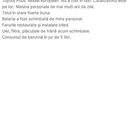
Toyota Prius. Model european. Nu a fost în taxi. Catalizatorul este
pe loc. Masina personala de mai mulți ani de zile.
Totul în stare foarte buna.
Bateria a fost schimbată de mine personal.
Farurile restaurate și instalate biled.
Ulei, filtre, plăcuțele de frână acum schimbate.
Consumul de benzină în jur de 5 litri.