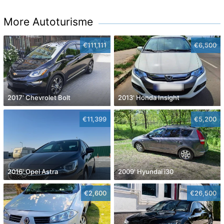
More Autoturisme
€111,111
€6,500
2017' Chevrolet Bolt
2013' Honda Insight
€11,399
€5,200
2016' Opel Astra
2009' Hyundai i30
€2,600
€26,500