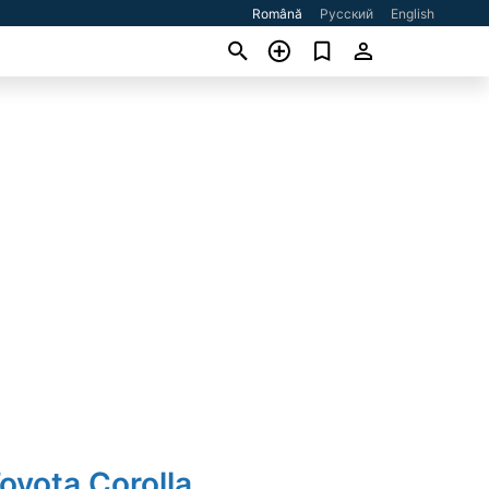
Română
Русский
English
oyota Corolla