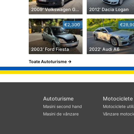
2009' Volkswagen Golf Plus
2012' Dacia Logan
€2,300
€28,9
2003' Ford Fiesta
2022' Audi A6
Toate Autoturisme
Autoturisme
Motociclete
Masini second hand
Motociclete util
Masinі de vânzare
Vânzare motoci