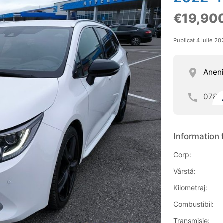
€19,90
Publicat 4 Iulie 20
Aneni
078
Information 
Corp:
Vârstă:
Kilometraj:
Combustibil:
Transmisie: