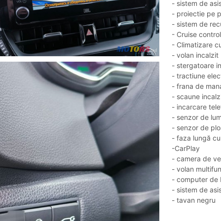
- sistem de asis
- proiectie pe 
- sistem de rec
- Cruise contro
- Climatizare c
- volan incalzit
- stergatoare in
- tractiune elec
- frana de mana
- scaune incalz
- incarcare tel
- senzor de lu
- senzor de plo
- faza lungă c
-CarPlay
- camera de ve
- volan multifun
- computer de 
- sistem de asi
- tavan negru