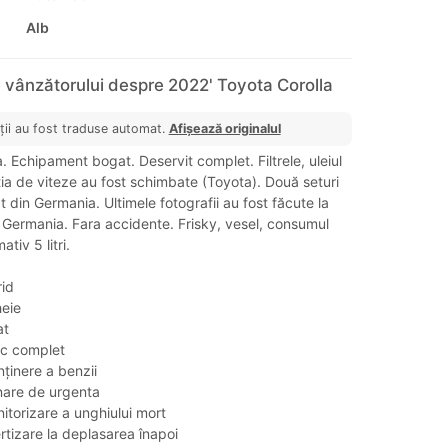
Alb
 vânzătorului despre 2022' Toyota Corolla
ții au fost traduse automat.
Afișează originalul
. Echipament bogat. Deservit complet. Filtrele, uleiul
tia de viteze au fost schimbate (Toyota). Două seturi
t din Germania. Ultimele fotografii au fost făcute la
 Germania. Fara accidente. Frisky, vesel, consumul
tiv 5 litri.
rid
heie
at
ic complet
ținere a benzii
nare de urgenta
itorizare a unghiului mort
rtizare la deplasarea înapoi