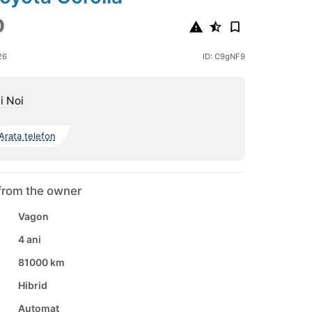
0
26
ID: C9gNF9
i Noi
Arata telefon
from the owner
Vagon
4 ani
81000 km
Hibrid
Automat