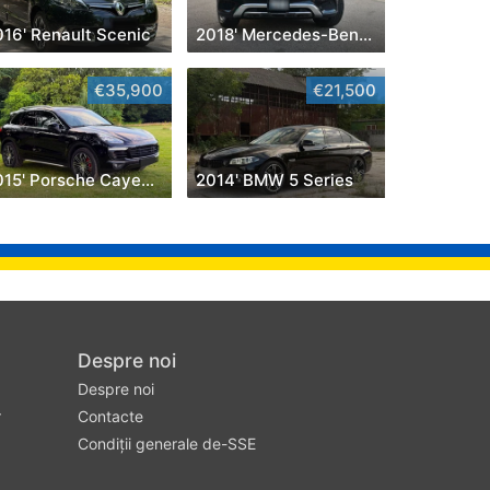
016' Renault Scenic
2018' Mercedes-Benz GLC
€35,900
€21,500
2015' Porsche Cayenne
2014' BMW 5 Series
Despre noi
Despre noi
r
Contacte
Condiții generale de-SSE