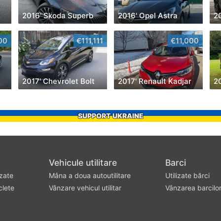
2016' Skoda Superb
2016' Opel Astra
2
00
€111,111
€11,000
2017' Chevrolet Bolt
2017' Renault Kadjar
SUPPORT UKRAINE
Vehicule utilitare
Barci
izate
Mâna a doua autoutilitare
Utilizate bărci
clete
Vânzare vehicul utilitar
Vânzarea barcilo