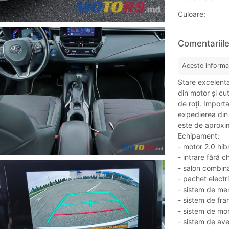
Culoare:
Comentariile
Aceste informa
Stare excelenta
din motor și cu
de roți. Importa
expedierea din
este de aproxima
Echipament:
- motor 2.0 hib
- intrare fără c
- salon combin
- pachet electr
- sistem de men
- sistem de fra
- sistem de mon
- sistem de ave