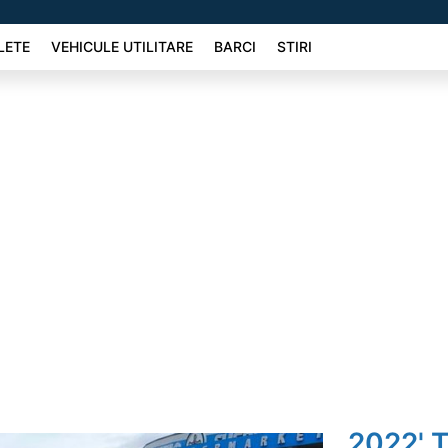
LETE
VEHICULE UTILITARE
BARCI
STIRI
2022' T