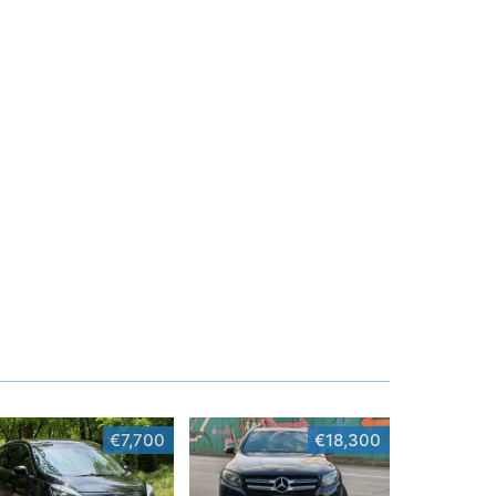
€7,700
€18,300