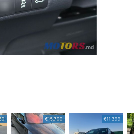
50
€15,700
€11,399