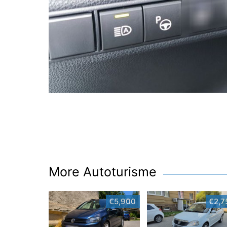
More Autoturisme
€5,900
€2,7