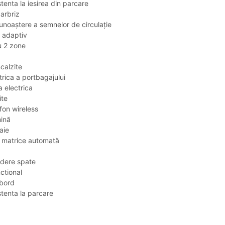
tenta la iesirea din parcare
parbriz
unoaștere a semnelor de circulație
l adaptiv
u 2 zone
calzite
trica a portbagajului
 electrica
ite
efon wireless
mină
aie
u matrice automată
dere spate
ctional
bord
stenta la parcare