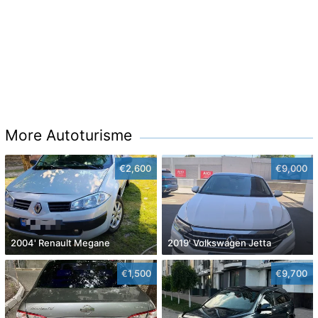
More Autoturisme
€2,600
€9,000
2004' Renault Megane
2019' Volkswagen Jetta
€1,500
€9,700