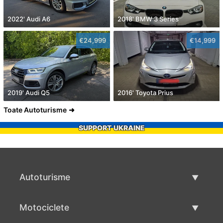
2022' Audi A6
2018' BMW 3 Series
€24,999
€14,999
2019' Audi Q5
2016' Toyota Prius
Toate Autoturisme
SUPPORT UKRAINE
Autoturisme
Masini second hand
Motociclete
Masinі de vânzare