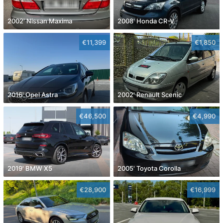
2002' Nissan Maxima
2008' Honda CR-V
€11,399
€1,850
2016' Opel Astra
2002' Renault Scenic
€46,500
€4,990
2019' BMW X5
2005' Toyota Corolla
€28,900
€16,999