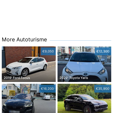
More Autoturisme
€9,050
€12,300
2019' Ford Focus
2022' Toyota Yaris
€16,200
€35,900