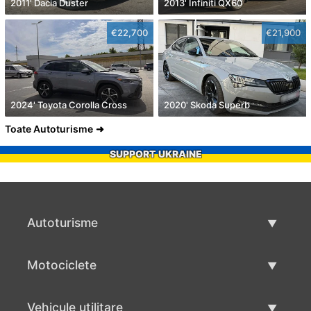
2011' Dacia Duster
2013' Infiniti QX60
€22,700
€21,900
2024' Toyota Corolla Cross
2020' Skoda Superb
Toate Autoturisme
SUPPORT UKRAINE
Autoturisme
Masini second hand
Motociclete
Masinі de vânzare
Motociclete utilizate
Vehicule utilitare