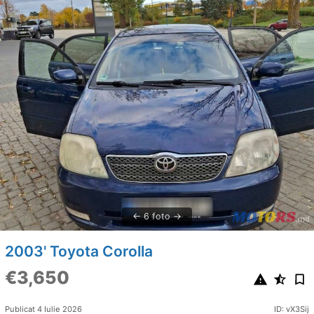
6 foto
2003' Toyota Corolla
€3,650
Publicat 4 Iulie 2026
ID: vX3Sij