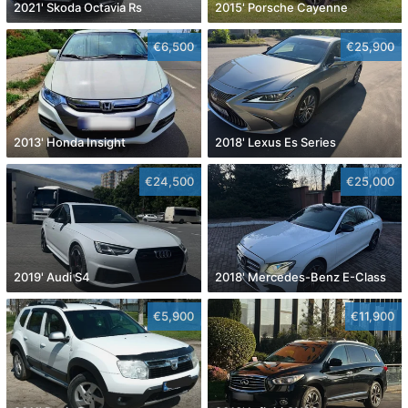
2021' Skoda Octavia Rs
2015' Porsche Cayenne
€6,500
€25,900
2013' Honda Insight
2018' Lexus Es Series
€24,500
€25,000
2019' Audi S4
2018' Mercedes-Benz E-Class
€5,900
€11,900