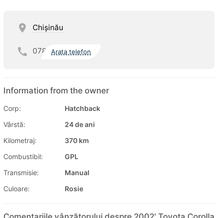
Chişinău
078
Arata telefon
Information from the owner
Corp:
Hatchback
Vârstă:
24 de ani
Kilometraj:
370 km
Combustibil:
GPL
Transmisie:
Manual
Culoare:
Rosie
Comentariile vânzătorului despre 2002' Toyota Corolla