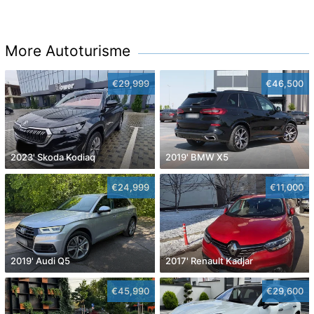
More Autoturisme
€29,999
€46,500
2023' Skoda Kodiaq
2019' BMW X5
€24,999
€11,000
2019' Audi Q5
2017' Renault Kadjar
€45,990
€29,600