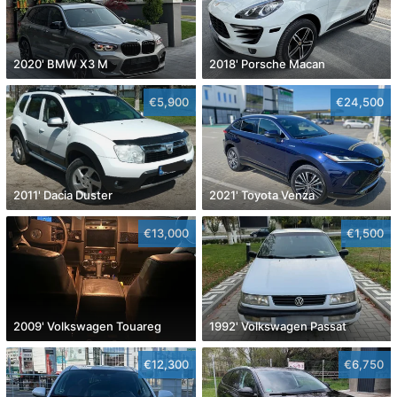
2020' BMW X3 M
2018' Porsche Macan
€5,900
€24,500
2011' Dacia Duster
2021' Toyota Venza
€13,000
€1,500
2009' Volkswagen Touareg
1992' Volkswagen Passat
€12,300
€6,750