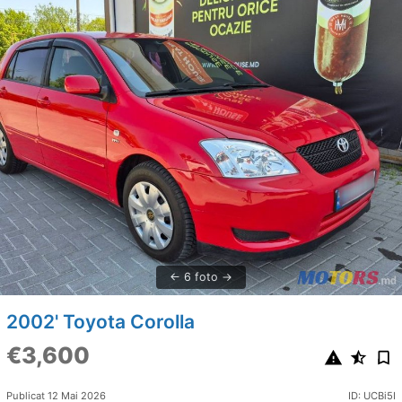
6 foto
2002' Toyota Corolla
€3,600
Publicat 12 Mai 2026
ID: UCBi5I