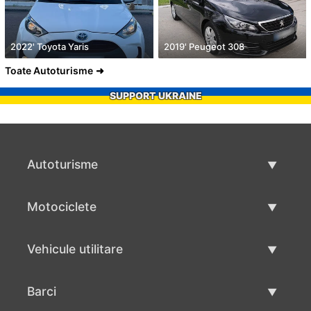
2022' Toyota Yaris
2019' Peugeot 308
Toate Autoturisme
SUPPORT UKRAINE
Autoturisme
Masini second hand
Motociclete
Masinі de vânzare
Motociclete utilizate
Vehicule utilitare
Vânzare motociclete
Mâna a doua autoutilitare
Barci