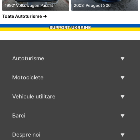
1992' Volkswagen Passat
2003' Peugeot 206
Toate Autoturisme
SUPPORT UKRAINE
Autoturisme
Masini second hand
Motociclete
Masinі de vânzare
Motociclete utilizate
Vehicule utilitare
Vânzare motociclete
Mâna a doua autoutilitare
Barci
Vânzare vehicul utilitar
Utilizate bărci
Despre noi