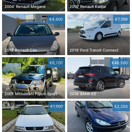
2004' Renault Megane
2016' Renault Kadjar
€4,600
€7,399
2013' Renault Clio
2019' Ford Transit Connect
€6,700
€46,500
2001' Mitsubishi Pajero Sport
2019' BMW X5
€1,500
€2,250