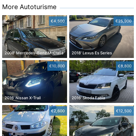
More Autoturisme
€4,500
€25,900
2008' Mercedes-Benz M-Class
2018' Lexus Es Series
€10,800
€8,800
2016' Nissan X-Trail
2016' Skoda Fabia
€2,600
€12,500