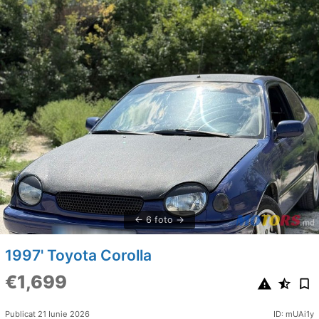
6 foto
1997' Toyota Corolla
€1,699
Publicat 21 Iunie 2026
ID: mUAi1y