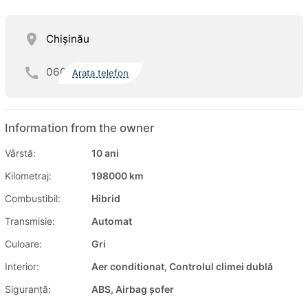
Chişinău
060
Arata telefon
Information from the owner
Vârstă:
10 ani
Kilometraj:
198000 km
Combustibil:
Hibrid
Transmisie:
Automat
Culoare:
Gri
Interior:
Aer conditionat, Controlul climei dublă
Siguranţă:
ABS, Airbag șofer