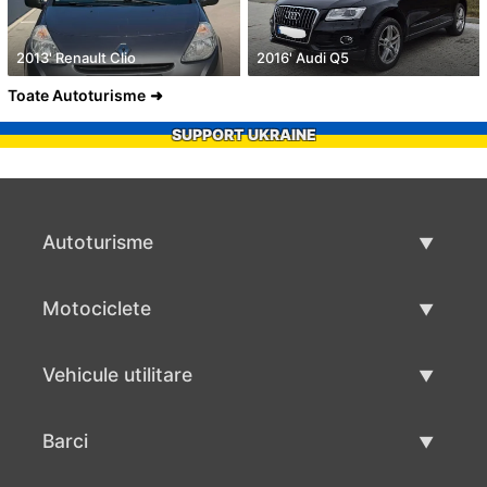
2013' Renault Clio
2016' Audi Q5
Toate Autoturisme
SUPPORT UKRAINE
Autoturisme
Masini second hand
Motociclete
Masinі de vânzare
Motociclete utilizate
Vehicule utilitare
Vânzare motociclete
Mâna a doua autoutilitare
Barci
Vânzare vehicul utilitar
Utilizate bărci