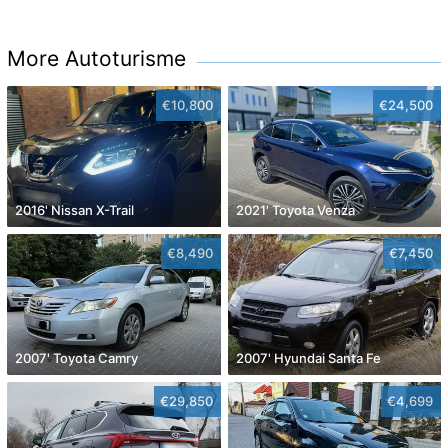
More Autoturisme
€10,800
€24,500
2016' Nissan X-Trail
2021' Toyota Venza
€8,490
€7,450
2007' Toyota Camry
2007' Hyundai Santa Fe
€29,850
€4,699