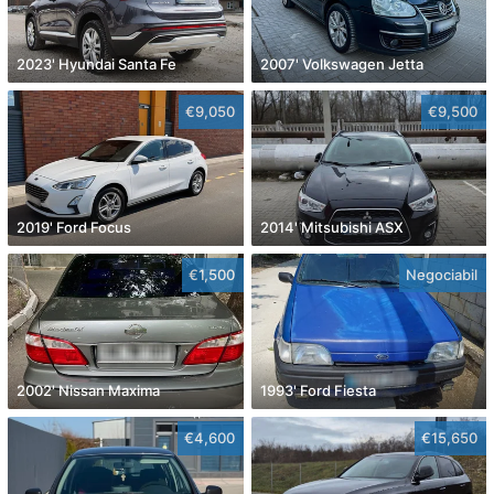
2023' Hyundai Santa Fe
2007' Volkswagen Jetta
€9,050
€9,500
2019' Ford Focus
2014' Mitsubishi ASX
€1,500
Negociabil
2002' Nissan Maxima
1993' Ford Fiesta
€4,600
€15,650