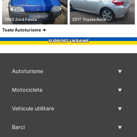
1993' Ford Fiesta
2011' Toyota Auris
Toate Autoturisme
SUPPORT UKRAINE
Autoturisme
Masini second hand
Motociclete
Masinі de vânzare
Motociclete utilizate
Vehicule utilitare
Vânzare motociclete
Mâna a doua autoutilitare
Barci
Vânzare vehicul utilitar