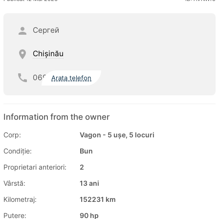
Сергей
Chişinău
069
Arata telefon
Information from the owner
Corp:
Vagon - 5 ușe, 5 locuri
Condiție:
Bun
Proprietari anteriori:
2
Vârstă:
13 ani
Kilometraj:
152231 km
Putere:
90 hp