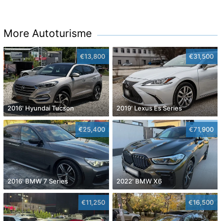
More Autoturisme
€13,800
€31,500
2016' Hyundai Tucson
2019' Lexus Es Series
€25,400
€71,900
2016' BMW 7 Series
2022' BMW X6
€11,250
€16,500