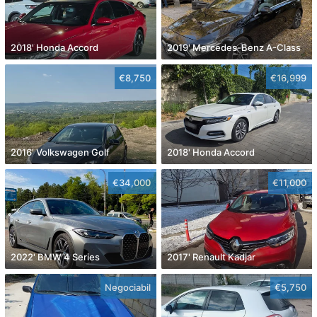
2018' Honda Accord
2019' Mercedes-Benz A-Class
€8,750
€16,999
2016' Volkswagen Golf
2018' Honda Accord
€34,000
€11,000
2022' BMW 4 Series
2017' Renault Kadjar
Negociabil
€5,750