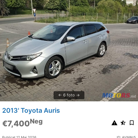
6 foto
2013' Toyota Auris
Neg
€7,400
Publicat 12 Mai 2026
ID: AVNWr5